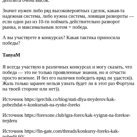
депозита очень высок.
Значит нужен либо ряд высоковероятных сделок, какая-та
надежная система, либо нужна система, ловящая развороты —
если один раз из 10-ти поймать действительно разворот
рынка, и максимальным лотом = победа.
А вы участвуете в конкурсах? Какая тактика приносила
победы?
TanyaM
Я всегда участвую в различных конкурсах и могу сказать, что
победа — это не только проявленные знания, но и отчасти
просто везение. И без его наличия победить вряд ли удастся)).
Жаль только заранее нельзя узнать будет ли в этот раз Фортуна
на твоей стороне или нет)).
Источник
https://gerchik.co/blog/stati-dlya-treyderov/kak-
pobezhdat-v-konkursah-na-rynke-foreks
Источник
https://forexone.club/igra-forex/kak-vyigrat-na-forekse-
trejderu
Источник
https://fin-gate.com/threads/konkursy-foreks-kak-
pobedit.60/