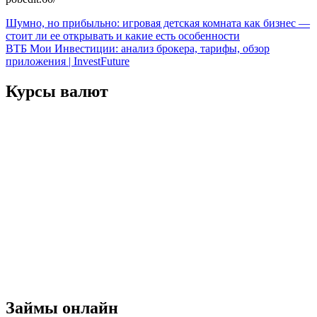
Навигация
Шумно, но прибыльно: игровая детская комната как бизнес —
стоит ли ее открывать и какие есть особенности
по
ВТБ Мои Инвестиции: анализ брокера, тарифы, обзор
записям
приложения | InvestFuture
Курсы валют
Займы онлайн