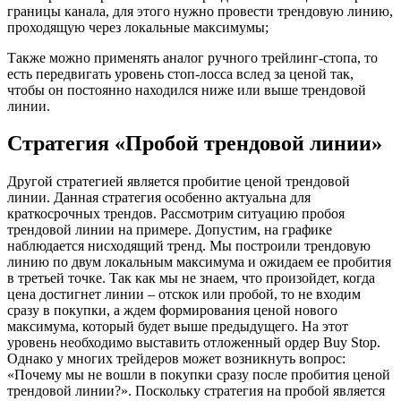
границы канала, для этого нужно провести трендовую линию,
проходящую через локальные максимумы;
Также можно применять аналог ручного трейлинг-стопа, то
есть передвигать уровень стоп-лосса вслед за ценой так,
чтобы он постоянно находился ниже или выше трендовой
линии.
Стратегия «Пробой трендовой линии»
Другой стратегией является пробитие ценой трендовой
линии. Данная стратегия особенно актуальна для
краткосрочных трендов. Рассмотрим ситуацию пробоя
трендовой линии на примере. Допустим, на графике
наблюдается нисходящий тренд. Мы построили трендовую
линию по двум локальным максимума и ожидаем ее пробития
в третьей точке. Так как мы не знаем, что произойдет, когда
цена достигнет линии – отскок или пробой, то не входим
сразу в покупки, а ждем формирования ценой нового
максимума, который будет выше предыдущего. На этот
уровень необходимо выставить отложенный ордер Buy Stop.
Однако у многих трейдеров может возникнуть вопрос:
«Почему мы не вошли в покупки сразу после пробития ценой
трендовой линии?». Поскольку стратегия на пробой является