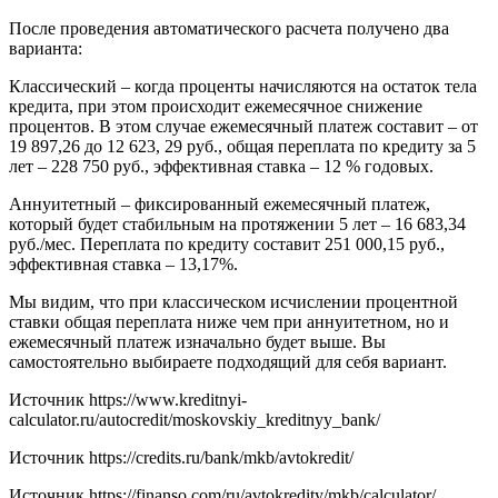
После проведения автоматического расчета получено два
варианта:
Классический – когда проценты начисляются на остаток тела
кредита, при этом происходит ежемесячное снижение
процентов. В этом случае ежемесячный платеж составит – от
19 897,26 до 12 623, 29 руб., общая переплата по кредиту за 5
лет – 228 750 руб., эффективная ставка – 12 % годовых.
Аннуитетный – фиксированный ежемесячный платеж,
который будет стабильным на протяжении 5 лет – 16 683,34
руб./мес. Переплата по кредиту составит 251 000,15 руб.,
эффективная ставка – 13,17%.
Мы видим, что при классическом исчислении процентной
ставки общая переплата ниже чем при аннуитетном, но и
ежемесячный платеж изначально будет выше. Вы
самостоятельно выбираете подходящий для себя вариант.
Источник
https://www.kreditnyi-
calculator.ru/autocredit/moskovskiy_kreditnyy_bank/
Источник
https://credits.ru/bank/mkb/avtokredit/
Источник
https://finanso.com/ru/avtokredity/mkb/calculator/