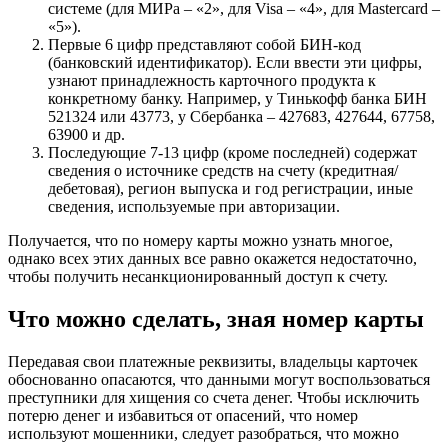
системе (для МИРа – «2», для Visa – «4», для Mastercard –
«5»).
Первые 6 цифр представляют собой БИН-код
(банковский идентификатор). Если ввести эти цифры,
узнают принадлежность карточного продукта к
конкретному банку. Например, у Тинькофф банка БИН
521324 или 43773, у Сбербанка – 427683, 427644, 67758,
63900 и др.
Последующие 7-13 цифр (кроме последней) содержат
сведения о источнике средств на счету (кредитная/
дебетовая), регион выпуска и год регистрации, иные
сведения, используемые при авторизации.
Получается, что по номеру карты можно узнать многое,
однако всех этих данных все равно окажется недостаточно,
чтобы получить несанкционированный доступ к счету.
Что можно сделать, зная номер карты
Передавая свои платежные реквизиты, владельцы карточек
обоснованно опасаются, что данными могут воспользоваться
преступники для хищения со счета денег. Чтобы исключить
потерю денег и избавиться от опасений, что номер
используют мошенники, следует разобраться, что можно