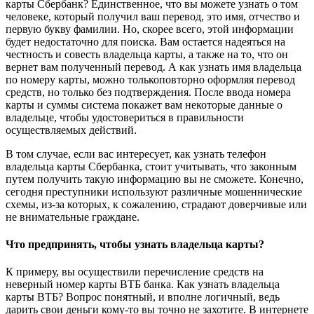
карты Сбербанк? Единственное, что вы можете узнать о том
человеке, который получил ваш перевод, это имя, отчество и
первую букву фамилии. Но, скорее всего, этой информации
будет недостаточно для поиска. Вам остается надеяться на
честность и совесть владельца карты, а также на то, что он
вернет вам полученный перевод. А как узнать имя владельца
по номеру карты, можно толькоповторно оформляя перевод
средств, но только без подтверждения. После ввода номера
карты и суммы система покажет вам некоторые данные о
владельце, чтобы удостовериться в правильности
осуществляемых действий.
В том случае, если вас интересует, как узнать телефон
владельца карты Сбербанка, стоит учитывать, что законным
путем получить такую информацию вы не сможете. Конечно,
сегодня преступники используют различные мошеннические
схемы, из-за которых, к сожалению, страдают доверчивые или
не внимательные граждане.
Что предпринять, чтобы узнать владельца карты?
К примеру, вы осуществили перечисление средств на
неверный номер карты ВТБ банка. Как узнать владельца
карты ВТБ? Вопрос понятный, и вполне логичный, ведь
дарить свои деньги кому-то вы точно не захотите. В интернете