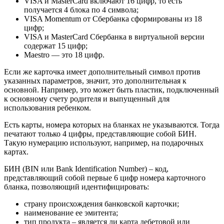
VISA и MasterCard включают 16 цифр, то есть
получается 4 блока по 4 символа;
VISA Momentum от Сбербанка сформированы из 18
цифр;
VISA и MasterCard Сбербанка в виртуальной версии
содержат 15 цифр;
Maestro — это 18 цифр.
Если же карточка имеет дополнительный символ против
указанных параметров, значит, это дополнительная к
основной. Например, это может быть пластик, подключенный
к основному счету родителя и выпущенный для
использования ребенком.
Есть карты, номера которых на бланках не указываются. Тогда
печатают только 4 цифры, представляющие собой БИН.
Такую нумерацию используют, например, на подарочных
картах.
БИН (BIN или Bank Identification Number) – код,
представляющий собой первые 6 цифр номера карточного
бланка, позволяющий идентифицировать:
страну происхождения банковской карточки;
наименование ее эмитента;
тип продукта – является ли карта дебетовой или