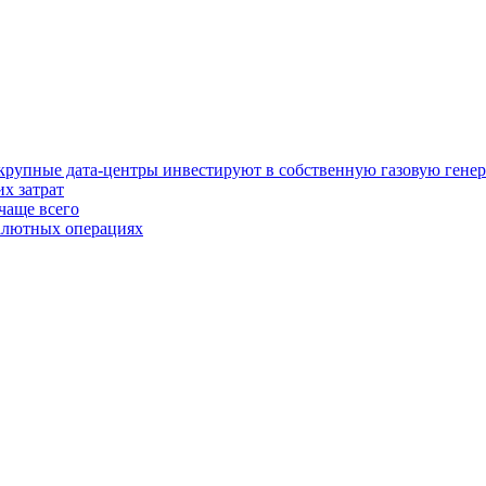
у крупные дата-центры инвестируют в собственную газовую гене
х затрат
чаще всего
валютных операциях