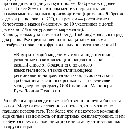
производители (присутствуют более 100 брендов с долей
рынка более 80%), на втором месте утвердились так
называемые «западные» производители (примерно 30 брендов
с долей рынка около 12%), на третьем — российские и
белорусские марки (максимум до 10 участников с долей
рынка до 7% в натуральном выражении).
К слову, только у китайского бренда LiuGong модельный ряд
для рынка РФ представлен одиннадцатью моделями
четвёртого поколения фронтальных погрузчиков серии H.
«Внутри каждой модели мы имеем подкатегории,
различные по комплектации, нацеленные на
разный спрос от бюджетного до самого
взыскательного, а также отличающиеся
региональной направленностью для соответствия
требованиям различных рынков», — перечисляет
менеджер по продукту ООО «Люгонг Машинери
Рус» Леонид Пудовкин.
Российским производителям, собственно, и нечем биться за
рынок. Модели отечественного производства можно по
пальцам пересчитать. Тем более что у некоторых компаний
ещё сильна зависимость от импортных комплектующих, и им
требуется время на локализацию или замену от поставщиков
из других стран.