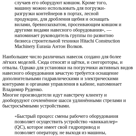
случаев его оборудуют ковшом. Кроме того,
машину можно использовать для погрузки-
разгрузки контейнеров в портах, лесной
продукции, для дробления щебня и оснащать
вилами, бревнозахватом, просеивающим ковшом и
другими видами навесного оборудования», —
напоминает руководитель группы по развитию
бизнеса строительной техники Hitachi Construction
Machinery Eurasia Антон Волков.
Наибольшее число различных навесок создано для более
лёгких моделей. Сюда относят и щётки, и снегороторы, и
отвалы. Однако для установки на погрузчики активных видов
навесного оборудования зачастую требуется оснащение
дополнительными гидравлическими и электрическими
контурами и органами управления в кабине, напоминает
Владимир Руденко.
Многие производители идут навстречу клиенту и
дооборудуют сочленённое шасси удлинёнными стрелами и
быстросъёмными устройствами.
«Быстрый процесс смены рабочего оборудования
позволяет осуществить устройство «квиккаплер»
(QC), которое имеет свой гидропривод и
позволяет оператору, не выходя из машины,