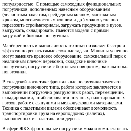
популярностью. С помощью самоходных функциональных
погрузчиков, дополненных навесным оборудованием
(челюстным захватом, грейдерным ковшом, монтажным
крюком, многочелюстным ковшом и др.) можно успешно
перевозить стройматериалы, загружать продукцию в кузов,
выгружать, складировать. Имеются модели с прямой
загрузкой и боковые погрузчики.
Манёвренность и выносливость техники позволяет быстро и
эффективно решать самые сложные задачи. Машины успешно
могут заменять крановое оборудование, самосвальный парк с
недлинным плечом перевозки, складские вилочные
погрузчики, погрузчики с бортовым поворотом, экскаваторы-
погрузчики.
В складской логистике фронтальные погрузчики заменяют
погрузчики вилочного типа, работа которых заключается в
выполнении погрузочно-разгрузочных работ, перемещении,
складировании, штабелировании штучных, палетированных
грузов, работе с сыпучими и мелкокусковыми материалами.
Техника с палетными вилами обеспечивает возможность
транспортировки груза на европоддонах (палетах),
выполненных из пластика или дерева.
В сфере ЖКХ фронтальные погрузчики можно комплектовать