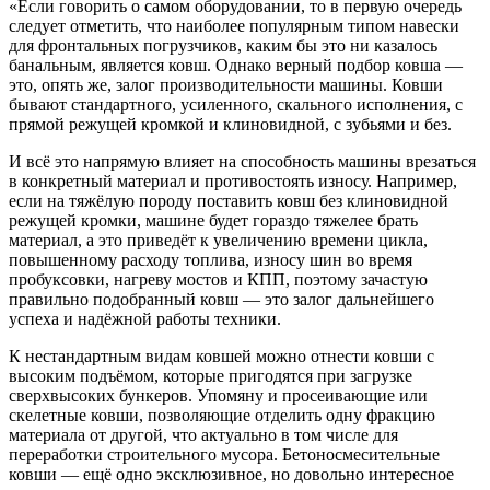
«Если говорить о самом оборудовании, то в первую очередь
следует отметить, что наиболее популярным типом навески
для фронтальных погрузчиков, каким бы это ни казалось
банальным, является ковш. Однако верный подбор ковша —
это, опять же, залог производительности машины. Ковши
бывают стандартного, усиленного, скального исполнения, с
прямой режущей кромкой и клиновидной, с зубьями и без.
И всё это напрямую влияет на способность машины врезаться
в конкретный материал и противостоять износу. Например,
если на тяжёлую породу поставить ковш без клиновидной
режущей кромки, машине будет гораздо тяжелее брать
материал, а это приведёт к увеличению времени цикла,
повышенному расходу топлива, износу шин во время
пробуксовки, нагреву мостов и КПП, поэтому зачастую
правильно подобранный ковш — это залог дальнейшего
успеха и надёжной работы техники.
К нестандартным видам ковшей можно отнести ковши с
высоким подъёмом, которые пригодятся при загрузке
сверхвысоких бункеров. Упомяну и просеивающие или
скелетные ковши, позволяющие отделить одну фракцию
материала от другой, что актуально в том числе для
переработки строительного мусора. Бетоносмесительные
ковши — ещё одно эксклюзивное, но довольно интересное