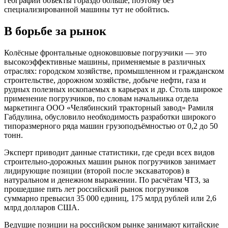
географии объекты гораздо больше, поэтому без
специализированной машины тут не обойтись.
В борьбе за рынок
Колёсные фронтальные одноковшовые погрузчики — это
высокоэффективные машины, применяемые в различных
отраслях: городском хозяйстве, промышленном и гражданском
строительстве, дорожном хозяйстве, добыче нефти, газа и
рудных полезных ископаемых в карьерах и др. Столь широкое
применение погрузчиков, по словам начальника отдела
маркетинга ООО «Челябинский тракторный завод» Рамиля
Габдулина, обусловило необходимость разработки широкого
типоразмерного ряда машин грузоподъёмностью от 0,2 до 50
тонн.
Эксперт приводит данные статистики, где среди всех видов
строительно-дорожных машин рынок погрузчиков занимает
лидирующие позиции (второй после экскаваторов) в
натуральном и денежном выражении. По расчётам ЧТЗ, за
прошедшие пять лет российский рынок погрузчиков
суммарно превысил 35 000 единиц, 175 млрд рублей или 2,6
млрд долларов США.
Ведущие позиции на российском рынке занимают китайские