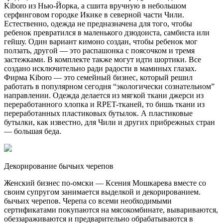
Kiboro из Нью-Йорка, а сшита вручную в небольшом
серфинговом городке Икике в северной части Чили.
Естественно, одежда не предназначена для того, чтобы
ребенок превратился в маленького дзюдоиста, самбиста или
гейшу. Один вариант кимоно создан, чтобы ребенок мог
ползать, другой — это распашонка с поясочком и тремя
застежками. В комплекте также могут идти шортики. Все
создано исключительно ради радости в маминых глазах.
Фирма Kiboro — это семейный бизнес, который решил
работать в популярном сегодня “экологически сознательном”
направлении. Одежда делается из мягкой ткани джерси из
переработанного хлопка и RPET-тканей, то бишь ткани из
переработанных пластиковых бутылок. А пластиковые
бутылки, как известно, для Чили и других прибрежных стран
— большая беда.
Декорирование бычьих черепов
Женский бизнес по-омски — Ксения Мошкарева вместе со
своим супругом занимается выделкой и декорированием.
бычьих черепов. Черепа со всеми необходимыми
сертификатами покупаются на мясокомбинате, вывариваются,
обеззараживаются и предварительно обрабатываются в