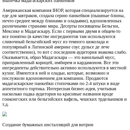
Выпечка мадагаскарских панкейков
Американская компания IHOP, которая специализируется на
еде для завтраков, создала серию панкейков (пышные блины,
нечто среднее между блинами и оладьями), вдохновленных
различными странами мира. Десерты посвящены Бельгии,
Мексике и Мадагаскару. Если с первыми двумя в общем-то
все понятно (в качестве ингредиентов там используются
сливочный бельгийский мусс из темного шоколада и
популярный в Латинской америке соус дульсе де лече
соответственно), то вот с последним аудитория знакома слабо.
Оказывается, образ Мадагаскара — это ванильный мусс,
приправленный корицей, имбирем и кардамоном. Все эти
ингредиенты действительно активно используются в местной
кухне. Имеются в ней и оладьи, которые, возможно и
послужили вдохновением для компании. Продаются
мадагаскарские панкейки стопочками по 2-4 штуки в виде
аппетитного тортика. Интересная бизнес-идея, учитывая
насколько падка аудитория на красивые названия вроде
гонконгских или бельгийских вафель, чешских трдельников и
т.д.
Создание бумажных инсталляций для витрин