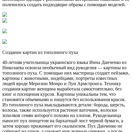
поленилось создать подходящие образы с помощью моделей.
Создание картин из тополиного пуха
40-летняя учительница украинского языка Инна Данченко из
Николаева освоила необычный вид рукоделия — картины из
тополиного пуха. С помощью них мастерица создает пейзажи,
картины с животными, индейцами, портреты известных
людей вроде Мерилин Монро и Луи Армстронга. Технику
создания картин женщина выработала самостоятельно, без
книг и посещения курсов. Картины уникальны тем, что
становятся объемными и пишутся без использования красок.
Из тополиного пуха выкладываются детали: борода, шерсть,
волосы, также используется растение ваточник, волоски
хохолков семян которого похожи на хлопов. Рукодельница
наносит пух пинцетом на бархатный лист черной бумаги, а
затем хорошо прижимает его скальпелем. Пух Данченко не
собирает на улице, а срывает еще зеленые сережки, а после