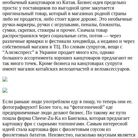
необычный канцтоваров из Китая. Бизнес-идея предельно
проста: у поставщиков по выгодной цене закупается
оригинальный товар, который в магазинах родной страны
либо не продается, либо стоит вдвое дороже. Это необычные
ручки-маркеры, ручки с игрушками, пеналы, блокноты,
сумки, скрепки, стикеры и прочее. Сначала товар
распространялся через социальные сети, потом — через
различные ярмарки и фестивали хендмейда, а недавно и через
собственный магазин в ТЦ. По словам супругов, вещи с
“Алиэкспресс” в Украине продает много кто, однако
большого ассортимента хороших канцтоваров предлагают не
так много точек. Кроме бизнеса на канцтоварах супруги
имеют магазин китайских велозапчастей и велоаксессуаров.
Если раньше люди употребляли еду в пищу, то теперь они ее.
фотографируют! Более того, на “фотогеничной” еде
предприимчивые люди делают бизнес. По такому же пути
пошла фирма Cheese-Zu-Ka из Бангкока, которая предлагает
картошку фри с сырными топпингами. Самым интересной
идеей стала картошка фри с фиолетовым соусом из
фиолетовых бататов. Неизвестно, насколько вкусным является