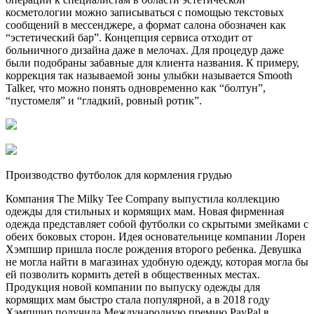
косметологии можно записываться с помощью текстовых
сообщений в мессенджере, а формат салона обозначен как
“эстетический бар”. Концепция сервиса отходит от
больничного дизайна даже в мелочах. Для процедур даже
были подобраны забавные для клиента названия. К примеру,
коррекция так называемой зоны улыбки называется Smooth
Talker, что можно понять одновременно как “болтун”,
“пустомеля” и “гладкий, ровный ротик”.
Производство футболок для кормления грудью
Компания The Milky Tee Company выпустила коллекцию
одежды для стильных и кормящих мам. Новая фирменная
одежда представляет собой футболки со скрытыми змейками с
обеих боковых сторон. Идея основательнице компании Лорен
Хэмпшир пришла после рождения второго ребенка. Девушка
не могла найти в магазинах удобную одежду, которая могла бы
ей позволить кормить детей в общественных местах.
Продукция новой компании по выпуску одежды для
кормящих мам быстро стала популярной, а в 2018 году
Хэмпшир получила Международную премию PayPal в