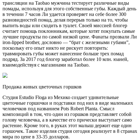
трансляции на Taobao мужчина тестирует различные виды
помады, используя для этого собственные губы. Каждый день
в течении 7 часов Ли удается проверяет на себе более 300
разновидностей помад, делая перерыв только на то, чтобы
выпить воды или сходить в туалет. Своей миссией блогер
считает помощь поклонникам, которые хотят покупать самые
лучшие продукты по самой низкой цене. Фанаты прозвали Ли
iron-lipped brother, дословно — “брат с железными губами”,
поскольку его опыт никто не рискует повторить:
травмировать губы может нанесение больше трех помад
подряд. За 2017 год блогер заработал более 10 млн. юаней,
взаимодействуя с магазинами на Taobao.
Продажа живых цветочных горшков
Студия Estudio Floga из Мехико создает удивительные
цветочные горшочки и подставки под них в виде маленьких
человечков под названием Pots Robert Planta. Смысл
композиций в том, что один из горшков представляет собой
голову человечка, а в качестве его прически выступает само
растение. Кроме того, в руках этот малыш держит еще один
горшочек. Такие изделия студия сегодня реализует в 8 странах
мира по цене в 33-35 долларов.