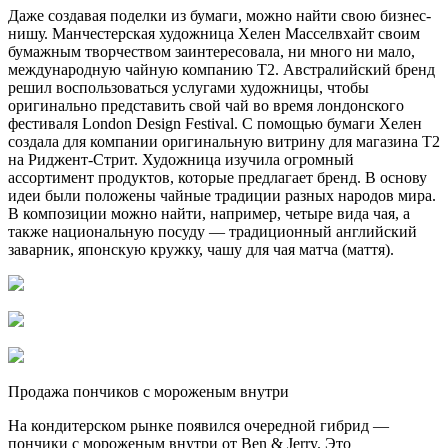
Даже создавая поделки из бумаги, можно найти свою бизнес-
нишу. Манчестерская художница Хелен Масселвхайт своим
бумажным творчеством заинтересовала, ни много ни мало,
международную чайную компанию T2. Австралийский бренд
решил воспользоваться услугами художницы, чтобы
оригинально представить свой чай во время лондонского
фестиваля London Design Festival. С помощью бумаги Хелен
создала для компании оригинальную витрину для магазина T2
на Риджент-Стрит. Художница изучила огромный
ассортимент продуктов, которые предлагает бренд. В основу
идеи были положены чайные традиции разных народов мира.
В композиции можно найти, например, четыре вида чая, а
также национальную посуду — традиционный английский
заварник, японскую кружку, чашу для чая матча (маття).
Продажа пончиков с мороженым внутри
На кондитерском рынке появился очередной гибрид —
пончики с мороженым внутри от Ben & Jerry. Это