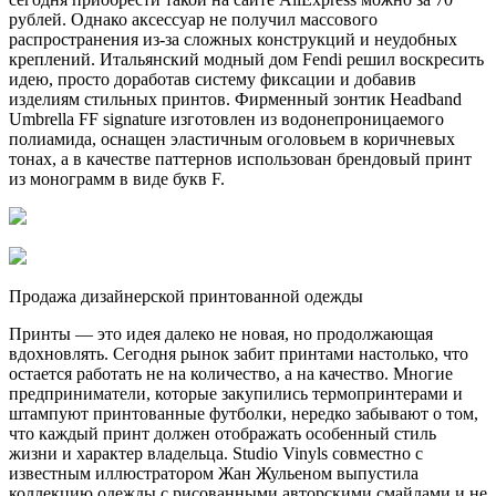
рублей. Однако аксессуар не получил массового
распространения из-за сложных конструкций и неудобных
креплений. Итальянский модный дом Fendi решил воскресить
идею, просто доработав систему фиксации и добавив
изделиям стильных принтов. Фирменный зонтик Headband
Umbrella FF signature изготовлен из водонепроницаемого
полиамида, оснащен эластичным оголовьем в коричневых
тонах, а в качестве паттернов использован брендовый принт
из монограмм в виде букв F.
Продажа дизайнерской принтованной одежды
Принты — это идея далеко не новая, но продолжающая
вдохновлять. Сегодня рынок забит принтами настолько, что
остается работать не на количество, а на качество. Многие
предприниматели, которые закупились термопринтерами и
штампуют принтованные футболки, нередко забывают о том,
что каждый принт должен отображать особенный стиль
жизни и характер владельца. Studio Vinyls совместно с
известным иллюстратором Жан Жульеном выпустила
коллекцию одежды с рисованными авторскими смайлами и не