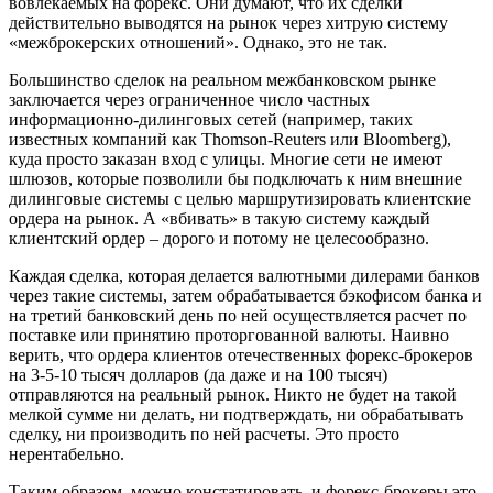
вовлекаемых на форекс. Они думают, что их сделки
действительно выводятся на рынок через хитрую систему
«межброкерских отношений». Однако, это не так.
Большинство сделок на реальном межбанковском рынке
заключается через ограниченное число частных
информационно-дилинговых сетей (например, таких
известных компаний как Thomson-Reuters или Bloomberg),
куда просто заказан вход с улицы. Многие сети не имеют
шлюзов, которые позволили бы подключать к ним внешние
дилинговые системы с целью маршрутизировать клиентские
ордера на рынок. А «вбивать» в такую систему каждый
клиентский ордер – дорого и потому не целесообразно.
Каждая сделка, которая делается валютными дилерами банков
через такие системы, затем обрабатывается бэкофисом банка и
на третий банковский день по ней осуществляется расчет по
поставке или принятию проторгованной валюты. Наивно
верить, что ордера клиентов отечественных форекс-брокеров
на 3-5-10 тысяч долларов (да даже и на 100 тысяч)
отправляются на реальный рынок. Никто не будет на такой
мелкой сумме ни делать, ни подтверждать, ни обрабатывать
сделку, ни производить по ней расчеты. Это просто
нерентабельно.
Таким образом, можно констатировать, и форекс-брокеры это