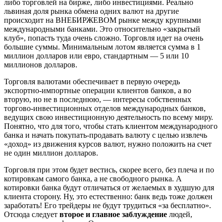
либо торговлей на бирже, либо инвестициями. Реально
львиная доля рынка обмена одних валют на другие
происходит на ВНЕБИРЖЕВОМ рынке между крупными
международными банками. Это относительно «закрытый
клуб», попасть туда очень сложно. Торговля идет на очень
большие суммы. Минимальным лотом является сумма в 1
миллион долларов или евро, стандартным — 5 или 10
миллионов долларов.
Торговля валютами обеспечивает в первую очередь
экспортно-импортные операции клиентов банков, а во
вторую, но не в последнюю, — интересы собственных
торгово-инвестиционных отделов международных банков,
ведущих свою инвестиционную деятельность по всему миру.
Понятно, что для того, чтобы стать клиентом международного
банка и начать покупать-продавать валюту с целью извлечь
«доход» из движения курсов валют, нужно положить на счет
не один миллион долларов.
Торговля при этом будет вестись, скорее всего, без плеча и по
котировкам самого банка, а не свободного рынка. А
котировки банка будут отличаться от желаемых в худшую для
клиента сторону. Ну, это естественно: банк ведь тоже должен
заработать! Его трейдеры не будут трудиться «за бесплатно».
Отсюда следует
второе и главное заблуждение
людей,