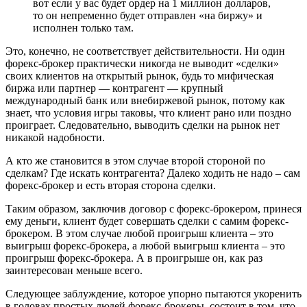
вот если у вас будет ордер на 1 миллион долларов,
то он непременно будет отправлен «на биржу» и
исполнен только там.
Это, конечно, не соответствует действительности. Ни один
форекс-брокер практически никогда не выводит «сделки»
своих клиентов на открытый рынок, будь то мифическая
биржа или партнер — контрагент — крупный
международный банк или внебиржевой рынок, потому как
знает, что условия игры таковы, что клиент рано или поздно
проиграет. Следовательно, выводить сделки на рынок нет
никакой надобности.
А кто же становится в этом случае второй стороной по
сделкам? Где искать контрагента? Далеко ходить не надо – сам
форекс-брокер и есть вторая сторона сделки.
Таким образом, заключив договор с форекс-брокером, принеся
ему деньги, клиент будет совершать сделки с самим форекс-
брокером. В этом случае любой проигрыш клиента – это
выигрыш форекс-брокера, а любой выигрыш клиента – это
проигрыш форекс-брокера. А в проигрыше он, как раз
заинтересован меньше всего.
Следующее заблуждение, которое упорно пытаются укоренить
в головах простых людей форекс-брокеры, состоит в том, что