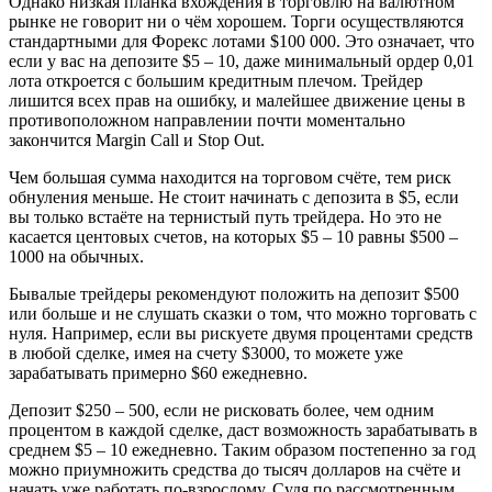
Однако низкая планка вхождения в торговлю на валютном
рынке не говорит ни о чём хорошем. Торги осуществляются
стандартными для Форекс лотами $100 000. Это означает, что
если у вас на депозите $5 – 10, даже минимальный ордер 0,01
лота откроется с большим кредитным плечом. Трейдер
лишится всех прав на ошибку, и малейшее движение цены в
противоположном направлении почти моментально
закончится Margin Call и Stop Out.
Чем большая сумма находится на торговом счёте, тем риск
обнуления меньше. Не стоит начинать с депозита в $5, если
вы только встаёте на тернистый путь трейдера. Но это не
касается центовых счетов, на которых $5 – 10 равны $500 –
1000 на обычных.
Бывалые трейдеры рекомендуют положить на депозит $500
или больше и не слушать сказки о том, что можно торговать с
нуля. Например, если вы рискуете двумя процентами средств
в любой сделке, имея на счету $3000, то можете уже
зарабатывать примерно $60 ежедневно.
Депозит $250 – 500, если не рисковать более, чем одним
процентом в каждой сделке, даст возможность зарабатывать в
среднем $5 – 10 ежедневно. Таким образом постепенно за год
можно приумножить средства до тысяч долларов на счёте и
начать уже работать по-взрослому. Судя по рассмотренным