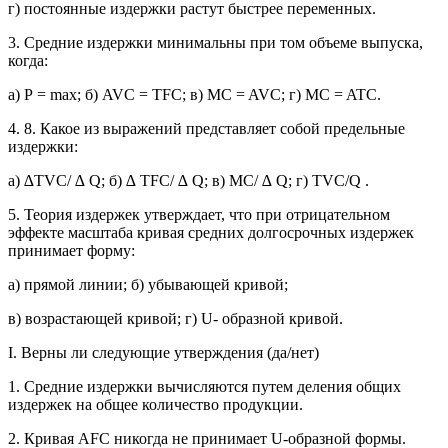
г) постоянные издержки растут быстрее переменных.
3. Средние издержки минимальны при том объеме выпуска,
когда:
а) Р = max; б) AVC = TFC; в) MC = AVC; г) MC = ATC.
4. 8. Какое из выражений представляет собой предельные
издержки:
а) ∆TVC/ ∆ Q; б) ∆ TFC/ ∆ Q; в) МС/ ∆ Q; г) TVC/Q .
5. Теория издержек утверждает, что при отрицательном
эффекте масштаба кривая средних долгосрочных издержек
принимает форму:
а) прямой линии; б) убывающей кривой;
в) возрастающей кривой; г) U- образной кривой.
I. Верны ли следующие утверждения (да/нет)
1. Средние издержки вычисляются путем деления общих
издержек на общее количество продукции.
2. Кривая AFC никогда не принимает U-образной формы.