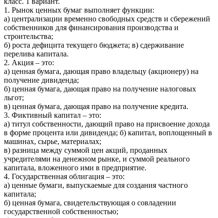
класс. 1 вариант.
1. Рынок ценных бумаг выполняет функции:
а) централизации временно свободных средств и сбережений
собственников для финансирования производства и
строительства;
б) роста дефицита текущего бюджета; в) сдерживание
перелива капитала.
2. Акция – это:
а) ценная бумага, дающая право владельцу (акционеру) на
получение дивиденда;
б) ценная бумага, дающая право на получение налоговых
льгот;
в) ценная бумага, дающая право на получение кредита.
3. Фиктивный капитал – это:
а) титул собственности, дающий право на присвоение дохода
в форме процента или дивиденда; б) капитал, воплощенный в
машинах, сырье, материалах;
в) разница между суммой цен акций, проданных
учредителями на денежном рынке, и суммой реального
капитала, вложенного ими в предприятие.
4. Государственная облигация – это:
а) ценные бумаги, выпускаемые для создания частного
капитала;
б) ценная бумага, свидетельствующая о совладении
государственной собственностью;