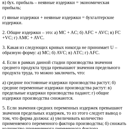
в) бух. прибыль – неявные издержки = экономическая
прибыль;
г) явные издержки + неявные издержки = бухгалтерские
издержки.
2. Общие издержки – это: а) MC + AC; б) AFC + AVC; в) FC
+VC; г) AMC + AVC.
3. Какая из следующих кривых никогда не принимает U –
образную форму: а) МС; б) AVC; в) АТС; г) AFC.
4. Если в рамках данной стадии производства значения
среднего продукта труда превышают значения предельного
продукта труда, то можно заключить, что:
а) средние постоянные издержки производства растут; б)
средние переменные издержки производства растут: в)
предельные издержки производства падают; г) общие
издержки производства снижаются.
5. Если значения средних переменных издержек превышают
значения предельных издержек, то из этого следует вывод о
том, что фирма должна: а) увеличивать количество
применяемого переменного фактора производства; б) снижать
количество применяемого переменного фактора