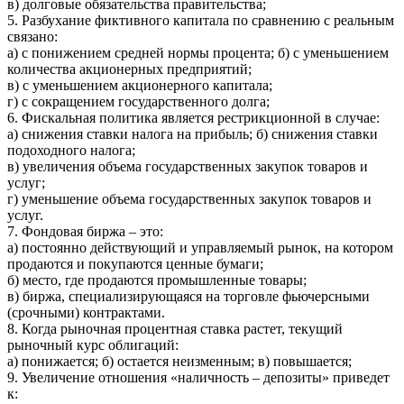
в) долговые обязательства правительства;
5. Разбухание фиктивного капитала по сравнению с реальным
связано:
а) с понижением средней нормы процента; б) с уменьшением
количества акционерных предприятий;
в) с уменьшением акционерного капитала;
г) с сокращением государственного долга;
6. Фискальная политика является рестрикционной в случае:
а) снижения ставки налога на прибыль; б) снижения ставки
подоходного налога;
в) увеличения объема государственных закупок товаров и
услуг;
г) уменьшение объема государственных закупок товаров и
услуг.
7. Фондовая биржа – это:
а) постоянно действующий и управляемый рынок, на котором
продаются и покупаются ценные бумаги;
б) место, где продаются промышленные товары;
в) биржа, специализирующаяся на торговле фьючерсными
(срочными) контрактами.
8. Когда рыночная процентная ставка растет, текущий
рыночный курс облигаций:
а) понижается; б) остается неизменным; в) повышается;
9. Увеличение отношения «наличность – депозиты» приведет
к: