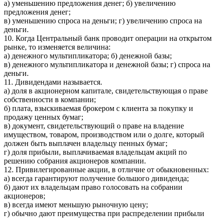
а) уменьшению предложения денег; б) увеличению
предложения денег;
в) уменьшению спроса на деньги; г) увеличению спроса на
деньги.
10. Когда Центральный банк проводит операции на открытом
рынке, то изменяется величина:
а) денежного мультипликатора; б) денежной базы;
в) денежного мультипликатора и денежной базы; г) спроса на
деньги.
11. Дивидендами называется.
а) доля в акционерном капитале, свидетельствующая о праве
собственности в компании;
б) плата, взыскиваемая брокером с клиента за покупку и
продажу ценных бумаг;
в) документ, свидетельствующий о праве на владение
имуществом, товаром, производством или о долге, который
должен быть выплачен владельцу пенных бумаг;
г) доля прибыли, выплачиваемая владельцам акций по
решению собрания акционеров компании.
12. Привилегированные акции, в отличие от обыкновенных:
а) всегда гарантируют получение большого дивиденда;
б) дают их владельцам право голосовать на собрании
акционеров;
в) всегда имеют меньшую рыночную цену;
г) обычно дают преимущества при распределении прибыли