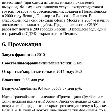
инвестиций (при одном из самых низких показателей
выручки). Фирму, оказывающую услуги экспресс-доставки
грузов, товаров и корреспонденции, создали в Новосибирске
в 2000 году Леонид Гольдорт и Вячеслав Пиксаев. В
следующем году они открыли офис в Москве, в 2004-м начали
доставлять посылки за рубеж. Представительства СДЭК
работают почти в 200 городах России. В прошлом году один
из франчайзи СДЭК открыл офис в Пекине.
6. Проvокация
Запуск франшизы:
2010
Собственные/франчайзинговые точки:
3/149
Открытые/закрытые точки в 2014 году:
26/3
Вложения:
0,55 млн руб.
Выручка/прибыль:
9,4 млн руб./3,57 млн руб.
Идею франчайзинга владелице «Проvокации» (футболки с
хулиганскими принтами) Асмик Геворгян подкинул один из
покупателей, предложив открыть розничную точку в Курске.
Если в 2010 году «Проvокация» продала три франшизы, то в