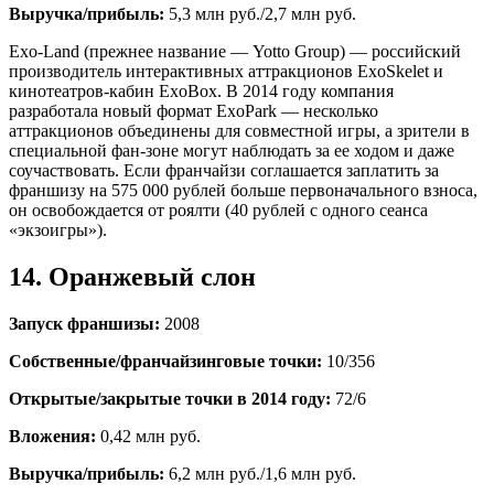
Выручка/прибыль:
5,3 млн руб./2,7 млн руб.
Exo-Land (прежнее название — Yotto Group) — российский
производитель интерактивных аттракционов ExoSkelet и
кинотеатров-кабин ExoBox. В 2014 году компания
разработала новый формат ExoPark — несколько
аттракционов объединены для совместной игры, а зрители в
специальной фан-зоне могут наблюдать за ее ходом и даже
соучаствовать. Если франчайзи соглашается заплатить за
франшизу на 575 000 рублей больше первоначального взноса,
он освобождается от роялти (40 рублей с одного сеанса
«экзоигры»).
14. Оранжевый слон
Запуск франшизы:
2008
Собственные/франчайзинговые точки:
10/356
Открытые/закрытые точки в 2014 году:
72/6
Вложения:
0,42 млн руб.
Выручка/прибыль:
6,2 млн руб./1,6 млн руб.