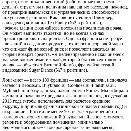
спроса, источника инвестиций (собственные или заемные
деньги), структуры и величины накладных расходов, наконец,
от предпринимательских и управленческих способностей
покупателя франшизы. Как говорит Леонид Шляховер,
совладелец компании Tea Funny (№2 в рейтинге),
«рекомендации франчайзера похожи на предписания врача.
Он может выписать таблетки, но не всегда в силах
проконтролировать пациента». Однако франшиза не требует
вложений в создание продукта, технологии, торговой марки,
что снижает финансовый риск и позволяет надеяться на
скорый возврат средств. «Я целенаправленно искал бизнес с
малыми вложениями и такой, который бы зависел только от
меня», — объясняет Виталий Жамба, франчайзи студий
видеозаписи Sugar Dance (№7 в рейтинге).
Лонг-лист — всего 180 франшиз — мы составляли, используя
каталоги Beboss.ru, Buybrand.ru, Coolidea.ru, Franshiza.ru,
Myfranch.ru и базу данных, накопленную Forbes. Мы отбирали
компании, начавшие продавать франшизы не позднее декабря
2013 года (чтобы использовать для расчетов среднюю
выручку и прибыль франчайзинговой точки за полный год) и
открывшие в России не менее 50 точек. Ограничений по
размеру стартовых вложений (паушальный взнос, стоимость
ремонта и оборудования помещения, минимально
необходимого объема товаров, аренды за первый месяц