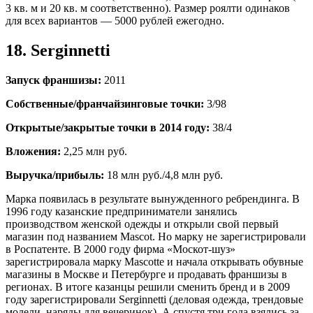
3 кв. м и 20 кв. м соответственно). Размер роялти одинаков
для всех вариантов — 5000 рублей ежегодно.
18. Serginnetti
Запуск франшизы:
2011
Собственные/франчайзинговые точки:
3/98
Открытые/закрытые точки в 2014 году:
38/4
Вложения:
2,25 млн руб.
Выручка/прибыль:
18 млн руб./4,8 млн руб.
Марка появилась в результате вынужденного ребрендинга. В
1996 году казанские предприниматели занялись
производством женской одежды и открыли свой первый
магазин под названием Mascot. Но марку не зарегистрировали
в Роспатенте. В 2000 году фирма «Москот-шуз»
зарегистрировала марку Mascotte и начала открывать обувные
магазины в Москве и Петербурге и продавать франшизы в
регионах. В итоге казанцы решили сменить бренд и в 2009
году зарегистрировали Serginnetti (деловая одежда, трендовые
модели, наряды для вечеринок). А спустя три года взялись за