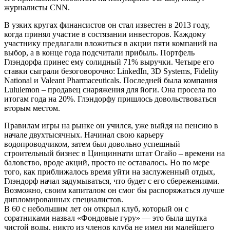
журналисты CNN.
В узких кругах финансистов он стал известен в 2013 году,
когда принял участие в состязании инвесторов. Каждому
участнику предлагали вложиться в акции пяти компаний на
выбор, а в конце года подсчитали прибыль. Портфель
Глэндорфа принес ему солидный 71% выручки. Четыре его
ставки сыграли безоговорочно: LinkedIn, 3D Systems, Fidelity
National и Valeant Pharmaceuticals. Последней была компания
Lululemon – продавец снаряжения для йоги. Она просела по
итогам года на 20%. Глэндорфу пришлось довольствоваться
вторым местом.
Правилам игры на рынке он учился, уже выйдя на пенсию в
начале двухтысячных. Начинал свою карьеру
водопроводчиком, затем был довольно успешный
строительный бизнес в Цинциннати штат Огайо – времени на
баловство, вроде акций, просто не оставалось. Но по мере
того, как приближалось время уйти на заслуженный отдых,
Глэндорф начал задумываться, что будет с его сбережениями.
Возможно, своим капиталом он смог бы распоряжаться лучше
дипломированных специалистов.
В 60 с небольшим лет он открыл клуб, который он с
соратниками назвал «Фондовые гуру» — это была шутка
чистой воды, никто из членов клуба не имел ни малейшего