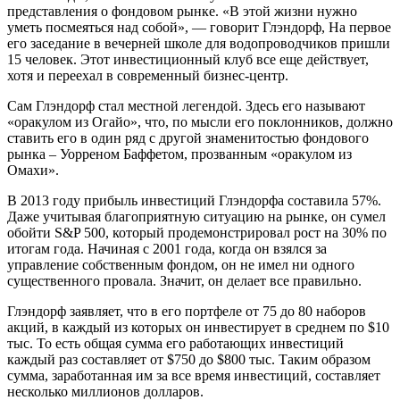
представления о фондовом рынке. «В этой жизни нужно
уметь посмеяться над собой», — говорит Глэндорф, На первое
его заседание в вечерней школе для водопроводчиков пришли
15 человек. Этот инвестиционный клуб все еще действует,
хотя и переехал в современный бизнес-центр.
Сам Глэндорф стал местной легендой. Здесь его называют
«оракулом из Огайо», что, по мысли его поклонников, должно
ставить его в один ряд с другой знаменитостью фондового
рынка – Уорреном Баффетом, прозванным «оракулом из
Омахи».
В 2013 году прибыль инвестиций Глэндорфа составила 57%.
Даже учитывая благоприятную ситуацию на рынке, он сумел
обойти S&P 500, который продемонстрировал рост на 30% по
итогам года. Начиная с 2001 года, когда он взялся за
управление собственным фондом, он не имел ни одного
существенного провала. Значит, он делает все правильно.
Глэндорф заявляет, что в его портфеле от 75 до 80 наборов
акций, в каждый из которых он инвестирует в среднем по $10
тыс. То есть общая сумма его работающих инвестиций
каждый раз составляет от $750 до $800 тыс. Таким образом
сумма, заработанная им за все время инвестиций, составляет
несколько миллионов долларов.