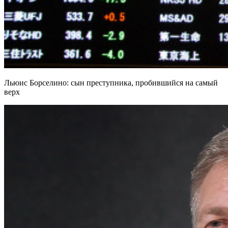
Льюис Борселино: сын преступника, пробившийся на самый
верх