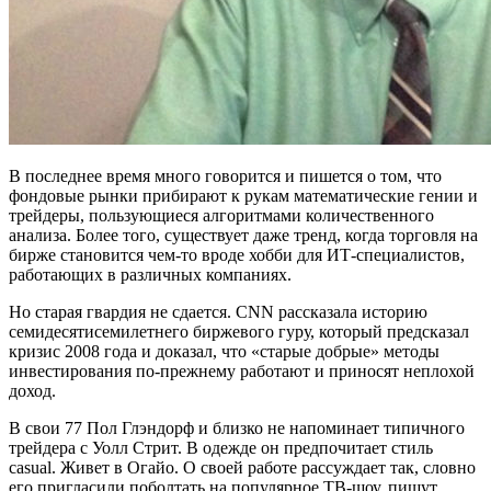
В последнее время много говорится и пишется о том, что
фондовые рынки прибирают к рукам математические гении и
трейдеры, пользующиеся алгоритмами количественного
анализа. Более того, существует даже тренд, когда торговля на
бирже становится чем-то вроде хобби для ИТ-специалистов,
работающих в различных компаниях.
Но старая гвардия не сдается. CNN рассказала историю
семидесятисемилетнего биржевого гуру, который предсказал
кризис 2008 года и доказал, что «старые добрые» методы
инвестирования по-прежнему работают и приносят неплохой
доход.
В свои 77 Пол Глэндорф и близко не напоминает типичного
трейдера с Уолл Стрит. В одежде он предпочитает стиль
casual. Живет в Огайо. О своей работе рассуждает так, словно
его пригласили поболтать на популярное ТВ-шоу, пишут