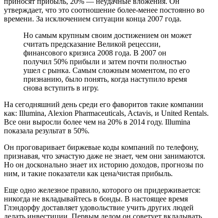
приносят прибыль, 20% — неудачные вложения. Он
утверждает, что это соотношение более-менее постоянно во
времени. За исключением ситуации конца 2007 года.
Но самым крупным своим достижением он может
считать предсказание Великой рецессии,
финансового кризиса 2008 года. В 2007 он
получил 50% прибыли и затем почти полностью
ушел с рынка. Самым сложным моментом, по его
признанию, было понять, когда наступило время
снова вступить в игру.
На сегодняшний день среди его фаворитов такие компании
как: Illumina, Alexion Pharmaceuticals, Actavis, и United Rentals.
Все они выросли более чем на 20% в 2014 году. Illumina
показала результат в 50%.
Он проговаривает биржевые коды компаний по телефону,
признавая, что зачастую даже не знает, чем они занимаются.
Но он досконально знает их историю доходов, прогнозы по
ним, и такие показатели как цена/чистая прибыль.
Еще одно железное правило, которого он придерживается:
никогда не вкладывайтесь в бонды. В настоящее время
Глэндорфу доставляет удовольствие учить других людей
делать инвестиции. Первым делом он советует вкладывать