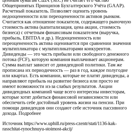
ценным бумагам США (SEC) не считает его частью
Общепринятых Принципов Бухгалтерского Учёта (GAAP).
Расчетный показатель. Позволяет оценить уровень
недооцененности или переоцененности активов рынком.
Считается как отношение показателя, содержащего рыночную
стоимость актива (капитализация, цена акции, стоимость
бизнеса) с отчетным финансовым показателем (выручка,
прибыль, EBITDA и др.). Недооцененность или
переоцененность актива оценивается при сравнении значения
мультипликатора с мультипликаторами конкурентов.
Дивиденды — это часть прибыли или свободного денежного
потока (FCF), которую компания выплачивает акционерам.
Сумма выплат зависит от дивидендной политики. Там же
прописана их периодичность — раз в год, каждое полугодие
или квартал. Есть компании, которые не платят дивиденды, а
направляют прибыль на развитие бизнеса или просто не
имеют возможности из-за слабых результатов. Акции
дивидендных компаний чаще всего интересны инвесторам,
которые хотят добиться финансовой независимости или
обеспечить себе достойный уровень жизни на пенсии. При
помощи дивидендов они создают себе источник пассивного
дохода. Подробнее
Источник
https://www.uphill.ru/press-czentr/stati/1136-kak-
rasschitat-rynochnuyu-stoimost-akcij/