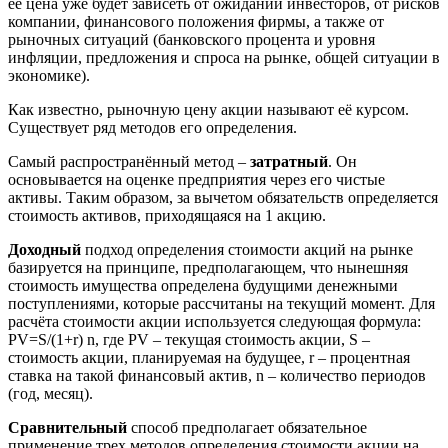
её цена уже будет зависеть от ожиданий инвесторов, от рисков
компании, финансового положения фирмы, а также от
рыночных ситуаций (банковского процента и уровня
инфляции, предложения и спроса на рынке, общей ситуации в
экономике).
Как известно, рыночную цену акции называют её курсом.
Существует ряд методов его определения.
Самый распространённый метод –
затратный
. Он
основывается на оценке предприятия через его чистые
активы. Таким образом, за вычетом обязательств определяется
стоимость активов, приходящаяся на 1 акцию.
Доходный
подход определения стоимости акций на рынке
базируется на принципе, предполагающем, что нынешняя
стоимость имущества определена будущими денежными
поступлениями, которые рассчитаны на текущий момент. Для
расчёта стоимости акции используется следующая формула:
PV=S/(1+r) n, гдe PV – тeкущая стoимость aкции, S –
стoимость aкции, планируемая на будущее, r – процентная
ставка на такой финансовый актив, n – количество периодов
(год, месяц).
Сравнительный
способ предполагает обязательное
применение трех методов определения стоимости акции на