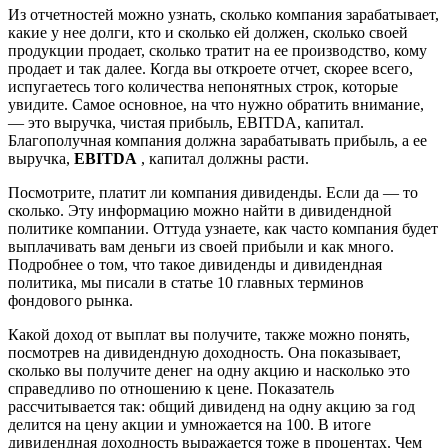
Из отчетностей можно узнать, сколько компания зарабатывает,
какие у нее долги, кто и сколько ей должен, сколько своей
продукции продает, сколько тратит на ее производство, кому
продает и так далее. Когда вы откроете отчет, скорее всего,
испугаетесь того количества непонятных строк, которые
увидите. Самое основное, на что нужно обратить внимание,
— это выручка, чистая прибыль, EBITDA, капитал.
Благополучная компания должна зарабатывать прибыль, а ее
выручка,
EBITDA
, капитал должны расти.
Посмотрите, платит ли компания дивиденды. Если да — то
сколько. Эту информацию можно найти в дивидендной
политике компании. Оттуда узнаете, как часто компания будет
выплачивать вам деньги из своей прибыли и как много.
Подробнее о том, что такое дивиденды и дивидендная
политика, мы писали в статье 10 главных терминов
фондового рынка.
Какой доход от выплат вы получите, также можно понять,
посмотрев на дивидендную доходность. Она показывает,
сколько вы получите денег на одну акцию и насколько это
справедливо по отношению к цене. Показатель
рассчитывается так: общий дивиденд на одну акцию за год
делится на цену акции и умножается на 100. В итоге
дивидендная доходность выражается тоже в процентах. Чем