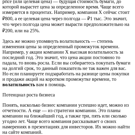
price (или целевая цена) — будущая стоимость бумаги, до
которой вырастет цена за определенное время. Чаще всего
измеряется в процентах. Например, компания Х сейчас стоит
₽800, а ее целевая цена через полгода — ₽1 тыс. Это значит,
что через полгода цена может вырасти предположительно на
₽200, или на 25%.
Здесь же можно упомянуть волатильность — степень
изменения цены за определенный промежуток времени.
Например, у акции компании Х высокая волатильность за
последний год. Это значит, что цена акции постоянно то
падала, то вновь росла. Если вы собираетесь покупать бумаги
на долгий срок, то данный показатель не так важен для вас.
Но если планируете подзаработать на разнице цены покупки
и продажи акций на коротком промежутке времени, то
волатильность
вам в помощь.
Потенциал роста бизнеса
Понять, насколько бизнес компании успешно идет, можно из
отчетности. А еще — из стратегии компании. Это планы
компании на ближайший год, а также три, пять или сколько
угодно лет. Чаще всего компания рассказывает о своих
намерениях в презентациях для инвесторов. Их можно найти
на сайте компаний.