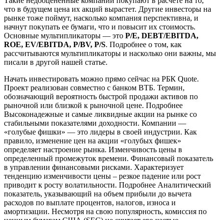
Такие недооцененные компании покупают в расчете на то,
что в будущем цена их акций вырастет. Другие инвесторы на
рынке тоже поймут, насколько компания перспективна, и
начнут покупать ее бумаги, что и повысит их стоимость.
Основные мультипликаторы — это
P/E, DEBT/EBITDA,
ROE, EV/EBITDA, P/BV, P/S
. Подробнее о том, как
рассчитываются мультипликаторы и насколько они важны, мы
писали в другой нашей статье.
Начать инвестировать можно прямо сейчас на РБК Quote.
Проект реализован совместно с банком ВТБ. Термин,
обозначающий вероятность быстрой продажи активов по
рыночной или близкой к рыночной цене. Подробнее
Высоконадежные и самые ликвидные акции на рынке со
стабильными показателями доходности. Компании —
«голубые фишки» — это лидеры в своей индустрии. Как
правило, изменение цен на акции «голубых фишек»
определяет настроение рынка. Изменчивость цены в
определенный промежуток времени. Финансовый показатель
в управлении финансовыми рисками. Характеризует
тенденцию изменчивости цены – резкое падение или рост
приводит к росту волатильности. Подробнее Аналитический
показатель, указывающий на объем прибыли до вычета
расходов по выплате процентов, налогов, износа и
амортизации. Несмотря на свою популярность, комиссия по