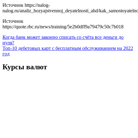
Источник
https://nalog-
nalog.ru/analiz_hozyajstvennoj_deyatelnosti_ahd/kak_samostoyateln
Источник
https://quote.rbc.ru/news/training/5e2b0dff9a79479c50c7b018
Навигация
Когда банк может законно списать со счёта все деньги до
нуля?
по
Топ-10 дебетовых карт с бесплатным обслуживанием на 2022
записям
год
Курсы валют