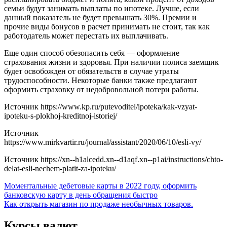
семьи будут занимать выплаты по ипотеке. Лучше, если
данный показатель не будет превышать 30%. Премии и
прочие виды бонусов в расчет принимать не стоит, так как
работодатель может перестать их выплачивать.
Еще один способ обезопасить себя — оформление
страхования жизни и здоровья. При наличии полиса заемщик
будет освобожден от обязательств в случае утраты
трудоспособности. Некоторые банки также предлагают
оформить страховку от недобровольной потери работы.
Источник
https://www.kp.ru/putevoditel/ipoteka/kak-vzyat-
ipoteku-s-plokhoj-kreditnoj-istoriej/
Источник
https://www.mirkvartir.ru/journal/assistant/2020/06/10/esli-vy/
Источник
https://xn--h1alcedd.xn--d1aqf.xn--p1ai/instructions/chto-
delat-esli-nechem-platit-za-ipoteku/
Навигация
Моментальные дебетовые карты в 2022 году, оформить
банковскую карту в день обращения быстро
по
Как открыть магазин по продаже необычных товаров.
записям
Курсы валют