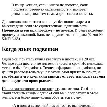
В конце концов, если ничего не помогло, банк
продает ипотечную недвижимость и забирает
деньги, закрывая тем самым долг своего клиента.
Должников после этого выпишут без нового адреса и
выселят,даже если это единственная недвижимость.
Прописка детей при продаже – не помеха.
И будет подобная
процедура законной. Банк не нарушит чьи-то права (Закон №
5-КГ18-65).
Когда язык подвешен
Один мой приятель
купил квартиру
в ипотеку на 20 лет.
Четыре года ипотечные платежи вносил в срок. Но несколько
месяцев был без работы. Точнее, официально он работал, но
деньги работодатель ему не платил. Мой приятель юрист, и
заработки в его компании зависят от того, выигрывает она
дело в суде или проигрывает.
Не платил он проценты по кредиту
два месяца. Из банка
стали звонить каждый день: «Если вы не заплатите в этом
месяце, мы будем вынуждены обратиться в суд».
«А я подам встречный иск за то, что вы начисляли