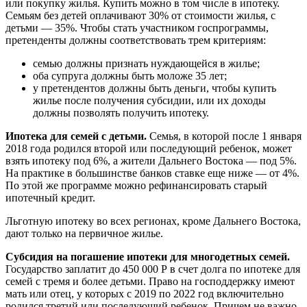
или покупку жилья. Купить можно в том числе в ипотеку.
Семьям без детей оплачивают 30% от стоимости жилья, с
детьми — 35%. Чтобы стать участником госпрограммы,
претенденты должны соответствовать трем критериям:
семью должны признать нуждающейся в жилье;
оба супруга должны быть моложе 35 лет;
у претендентов должны быть деньги, чтобы купить
жилье после получения субсидии, или их доходы
должны позволять получить ипотеку.
Ипотека для семей с детьми.
Семья, в которой после 1 января
2018 года родился второй или последующий ребенок, может
взять ипотеку под 6%, а жители Дальнего Востока — под 5%.
На практике в большинстве банков ставке еще ниже — от 4%.
По этой же программе можно рефинансировать старый
ипотечный кредит.
Льготную ипотеку во всех регионах, кроме Дальнего Востока,
дают только на первичное жилье.
Субсидия на погашение ипотеки для многодетных семей.
Государство заплатит до 450 000 Р в счет долга по ипотеке для
семей с тремя и более детьми. Право на господдержку имеют
мать или отец, у которых с 2019 по 2022 год включительно
родился третий или последующий ребенок. Причем не важно,