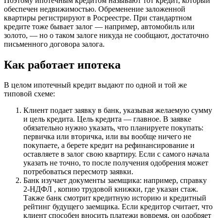
Поэтому ипотечным кредитом называют тот кредит, который
обеспечен недвижимостью. Обременение заложенной
квартиры регистрируют в Росреестре. При стандартном
кредите тоже бывает залог — например, автомобиль или
золото, — но о таком залоге никуда не сообщают, достаточно
письменного договора залога.
Как работает ипотека
В целом ипотечный кредит выдают по одной и той же
типовой схеме:
Клиент подает заявку в банк, указывая желаемую сумму
и цель кредита. Цель кредита — главное. В заявке
обязательно нужно указать, что планируете покупать:
первичка или вторичка, или вы вообще ничего не
покупаете, а берете кредит на рефинансирование и
оставляете в залог свою квартиру. Если с самого начала
указать не точно, то после получения одобрения может
потребоваться пересмотр заявки.
Банк изучает документы заемщика: например, справку
2-НДФЛ , копию трудовой книжки, где указан стаж.
Также банк смотрит кредитную историю и кредитный
рейтинг будущего заемщика. Если кредитор считает, что
клиент способен вносить платежи вовремя, он одобряет