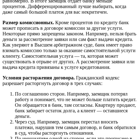
равномерно. В итоге заемщик отдает банку меньше
процентов. Дифференцированный лучше выбирать, когда
даже самый большой платеж для вас некритичен.
Размер комиссионных.
Кроме процентов по кредиту банк
может прописать в договоре комиссии за другие услуги.
Некоторые прямо запрещены законом. Например, нельзя брать
деньги за рассмотрение заявки или сам факт выдачи кредита.
Как уверяют в Высшем арбитражном суде, банк имеет право
взимать комиссию только за оказание самостоятельной услуги
клиенту. Самостоятельная услуга — та, которая может
существовать в отрыве от других. А рассмотрение заявки или
выдача кредита привязаны к услуге кредитования.
Условия расторжения договора.
Гражданский кодекс
разрешает расторгнуть договор в трех случаях:
По соглашению сторон. Например, заемщик потерял
работу и понимает, что не может больше платить кредит.
Он обращается в банк, там согласны. Квартиру продают,
банк забирает остаток долга, а клиент — оставшиеся
деньги.
Через суд. Например, заемщик перестал вносить
платежи, нарушив тем самым договор, и банк обратился
в суд, чтобы расторгнуть отношения.
По инициативе одной из сторон, если это прописано в