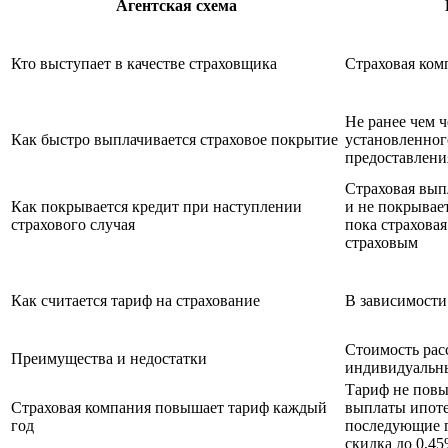
Агентская схема
Кто выступает в качестве страховщика
Страховая ком
Не ранее чем ч
Как быстро выплачивается страховое покрытие
установленног
предоставлени
Страховая вып
Как покрывается кредит при наступлении
и не покрывае
страхового случая
пока страхова
страховым
Как считается тариф на страхование
В зависимости
Стоимость рас
Преимущества и недостатки
индивидуальн
Тариф не повыш
Страховая компания повышает тариф каждый
выплаты ипоте
год
последующие г
скидка до 0,4