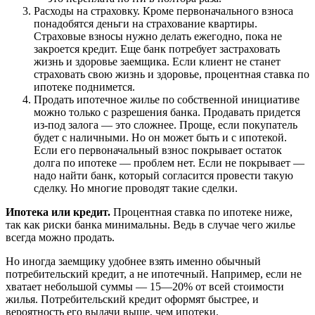
Расходы на страховку. Кроме первоначального взноса
понадобятся деньги на страхование квартиры.
Страховые взносы нужно делать ежегодно, пока не
закроется кредит. Еще банк потребует застраховать
жизнь и здоровье заемщика. Если клиент не станет
страховать свою жизнь и здоровье, процентная ставка по
ипотеке поднимется.
Продать ипотечное жилье по собственной инициативе
можно только с разрешения банка. Продавать придется
из-под залога — это сложнее. Проще, если покупатель
будет с наличными. Но он может быть и с ипотекой.
Если его первоначальный взнос покрывает остаток
долга по ипотеке — проблем нет. Если не покрывает —
надо найти банк, который согласится провести такую
сделку. Но многие проводят такие сделки.
Ипотека или кредит.
Процентная ставка по ипотеке ниже,
так как риски банка минимальны. Ведь в случае чего жилье
всегда можно продать.
Но иногда заемщику удобнее взять именно обычный
потребительский кредит, а не ипотечный. Например, если не
хватает небольшой суммы — 15—20% от всей стоимости
жилья. Потребительский кредит оформят быстрее, и
вероятность его выдачи выше, чем ипотеки.