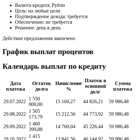
Валюта кредита: Рубли
Цель: на любые цели
Подтверждение дохода: требуется
Обеспечение: не требуется
Решение: день в день
Действие предложения закончено
График выплат процентов
Календарь выплат по кредиту
Платеж в
Дата
Остаток
Начисление
Сумма
основной
платежа
долга
%
платежа
долг
1 550
29.07.2022
15 160,27
44 826,21
59 986,48
000,00
1 505
29.08.2022
15 212,56
44 773,92
59 986,48
173,79
1 460
29.09.2022
14 760,04
45 226,44
59 986,48
399,88
1 415
29.10.2022
13 841,56
46 144,92
59 986,48