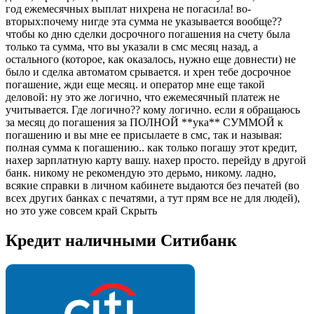
год ежемесячных выплат нихрена не погасила! во-
вторых:почему нигде эта сумма не указывается вообще??
чтобы ко дню сделки досрочного погашения на счету была
только та сумма, что вы указали в смс месяц назад, а
остального (которое, как оказалось, нужно еще довнести) не
было и сделка автоматом срывается. и хрен тебе досрочное
погашение, жди еще месяц. и оператор мне еще такой
деловой: ну это же логично, что ежемесячный платеж не
учитывается. Где логично?? кому логично. если я обращаюсь
за месяц до погашения за ПОЛНОЙ **ука** СУММОЙ к
погашению и вы мне ее присылаете в смс, так и называя:
полная сумма к погашению.. как только погашу этот кредит,
нахер зарплатную карту вашу. нахер просто. перейду в другой
банк. никому не рекомендую это дерьмо, никому. ладно,
всякие справки в личном кабинете выдаются без печатей (во
всех других банках с печатями, а тут прям все не для людей),
но это уже совсем край Скрыть
Кредит наличными Ситибанк