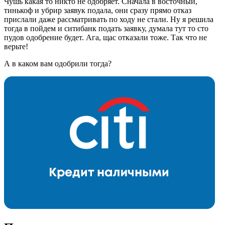
Чушь какая то никто не одобряет. Сначала в восточный,
тинькоф и убрир заявук подала, они сразу прямо отказ
прислали даже рассматривать по ходу не стали. Ну я решила
тогда в пойдем и ситибанк подать заявку, думала тут то сто
пудов одобрение будет. Ага, щас отказали тоже. Так что не
верьте!
А в каком вам одобрили тогда?