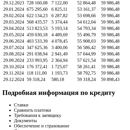
29.12.2023
728 160,08
7 122,00
52 864,48
59 986,48
29.01.2024
675 295,60
6 825,11
53 161,37
59 986,48
29.02.2024
622 134,23
6 287,82
53 698,66
59 986,48
29.03.2024
568 435,57
5 374,44
54 612,04
59 986,48
29.04.2024
513 823,53
5 193,14
54 793,34
59 986,48
29.05.2024
459 030,18
4 489,69
55 496,79
59 986,48
29.06.2024
403 533,39
4 078,45
55 908,03
59 986,48
29.07.2024
347 625,36
3 400,06
56 586,42
59 986,48
29.08.2024
291 038,94
2 941,49
57 044,99
59 986,48
29.09.2024
233 993,95
2 364,94
57 621,54
59 986,48
29.10.2024
176 372,41
1 725,07
58 261,41
59 986,48
29.11.2024
118 111,00
1 193,73
58 792,75
59 986,48
29.12.2024
59 318,24
580,18
59 318,24
59 898,43
Подробная информация по кредиту
Ставки
Сравнить платежи
Требования к заемщику
Документы
Обеспечение и страхование