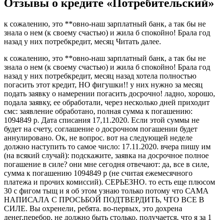
Отзывы о кредите «Потребительский»
к сожалению, это **овно-наш зарплатный банк, а так бы не
знала о нем (к своему счастью) и жила б спокойно! Брала год
назад у них потребкредит, месяц Читать далее.
к сожалению, это **овно-наш зарплатный банк, а так бы не
знала о нем (к своему счастью) и жила б спокойно! Брала год
назад у них потребкредит, месяц назад хотела полностью
погасить этот кредит, НО фигушки!! у них нужно за месяц
подать заявку о намерении погасить досрочно! ладно, хорошо,
подала заявку, ее обработали, через несколько дней приходит
смс: заявление обработано, полная сумма к погашению:
1094849 р. Дата списания 17,11.2020. Если этой суммы не
будет на счету, соглашение о досрочном погашении будет
аннулировано. Ок, не вопрос. вот на следующей неделе
должно наступить то самое число: 17.11.2020. вчера пишу им
(на всякий случай): подскажите, заявка на досрочное полное
погашение в силе? они мне сегодня отвечают: да, все в силе,
сумма к погашению 1094849 р (не считая ежемесячного
платежа и прочих комиссий). СЕРЬЕЗНО. то есть еще плюсом
30 с фигом тыщ и я об этом узнаю только потому что САМА
НАПИСАЛА С ПРОСЬБОЙ ПОДТВЕРДИТЬ, ЧТО ВСЕ В
СИЛЕ. Вы охренели, ребята. во-первых, это дохрена
денег,перебор, не должно быть столько. получается, что я за 1