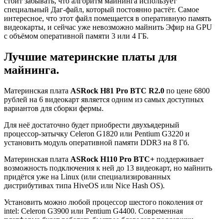
стоит забывать, что алгоритм майнинга использует
специальный Даг-файл, который постоянно растёт. Самое
интересное, что этот файл помещается в оперативную память
видеокарты, и сейчас уже невозможно майнить Эфир на GPU
с объёмом оперативной памяти 3 или 4 ГБ.
Лучшие материнские платы для
майнинга.
Материнская плата
ASRock H81 Pro BTC R2.0
по цене 6800
рублей на 6 видеокарт является одним из самых доступных
вариантов для сборки фермы.
Для неё достаточно будет приобрести двухъядерный
процессор-затычку Celeron G1820 или Pentium G3220 и
установить модуль оперативной памяти DDR3 на 8 Гб.
Материнская плата
ASRock H110 Pro BTC+
поддерживает
возможность подключения к ней до 13 видеокарт, но майнить
придётся уже на Linux (или специализированных
дистрибутивах типа HiveOS или Nice Hash OS).
Установить можно любой процессор шестого поколения от
intel: Celeron G3900 или Pentium G4400. Современная