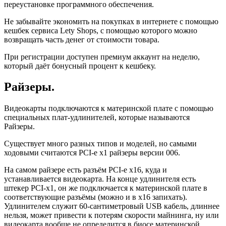
переустановке программного обеспечения.
Не забывайте экономить на покупках в интернете с помощью
кешбек сервиса Lety Shops, с помощью которого можно
возвращать часть денег от стоимости товара.
При регистрации доступен премиум аккаунт на неделю,
который даёт бонусный процент к кешбеку.
Райзеры.
Видеокарты подключаются к материнской плате с помощью
специальных плат-удлинителей, которые называются
Райзеры.
Существует много разных типов и моделей, но самыми
ходовыми считаются PCI-e x1 райзеры версии 006.
На самом райзере есть разъём PCI-e x16, куда и
устанавливается видеокарта. На конце удлинителя есть
штекер PCI-x1, он же подключается к материнской плате в
соответствующие разъёмы (можно и в x16 запихать).
Удлинителем служит 60-сантиметровый USB кабель, длиннее
нельзя, может привести к потерям скорости майнинга, ну или
видеокарта вообще не определится в биосе материнской