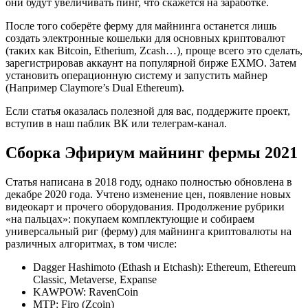
они будут увеличивать пинг, что скажется на заработке.
После того соберёте ферму для майнинга останется лишь
создать электронные кошельки для основных криптовалют
(таких как Bitcoin, Etherium, Zcash…), проще всего это сделать,
зарегистрировав аккаунт на популярной бирже EXMO. Затем
установить операционную систему и запустить майнер
(Например Claymore’s Dual Ethereum).
Если статья оказалась полезной для вас, поддержите проект,
вступив в наш паблик ВК или телеграм-канал.
Сборка Эфириум майнинг фермы 2021
Статья написана в 2018 году, однако полностью обновлена в
декабре 2020 года. Учтено изменение цен, появление новых
видеокарт и прочего оборудования. Продолжение рубрики
«на пальцах»: покупаем комплектующие и собираем
универсальный риг (ферму) для майнинга криптовалюты на
различных алгоритмах, в том числе:
Dagger Hashimoto (Ethash и Etchash): Ethereum, Ethereum
Classic, Metaverse, Expanse
KAWPOW: RavenCoin
MTP: Firo (Zcoin)