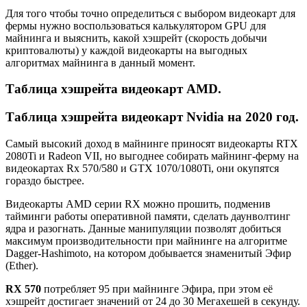
Для того чтобы точно определиться с выбором видеокарт для
фермы нужно воспользоваться калькулятором GPU для
майнинга и выяснить, какой хэшрейт (скорость добычи
криптовалюты) у каждой видеокарты на выгодных
алгоритмах майнинга в данный момент.
Таблица хэшрейта видеокарт AMD.
Таблица хэшрейта видеокарт Nvidia на 2020 год.
Самый высокий доход в майнинге приносят видеокарты RTX
2080Ti и Radeon VII, но выгоднее собирать майнинг-ферму на
видеокартах Rx 570/580 и GTX 1070/1080Ti, они окупятся
гораздо быстрее.
Видеокарты AMD серии RX можно прошить, подменив
тайминги работы оперативной памяти, сделать даунволтинг
ядра и разогнать. Данные манипуляции позволят добиться
максимум производительности при майнинге на алгоритме
Dagger-Hashimoto, на котором добывается знаменитый Эфир
(Ether).
RX 570
потребляет 95 при майнинге Эфира, при этом её
хэшрейт достигает значений от 24 до 30 Мегахешей в секунду.