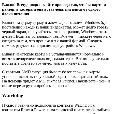
Важно! Всегда подключайте провода так, чтобы карта и
райзер, в который она вставлена, питались от одного
блока питания!
Включаем ферму ферму и ждем… долго ждем. Windows будет
постепенно находить ваши видеокарты. Может долго гореть
черный экран, не пугайтесь, это не страшно, Windows что-то
думает. Если вы установили TeamViewer — можете через него
следить за тем, что происходит с вашей фермой. Следить
можно, разумеется, в диспетчере устройств Windows.
Бывает некоторые карты не устанавливаются нормально и
висят в неопределенных видеоадаптерах. В этом случае надо
поставить драйвер вручную, указав к нему путь.
С картами AMD ситуация бывает более сложная: карты
устанавливаются, но у каждой горит восклицательный знак.
На помощь придет AMD atikmdag Patcher. Нажимаете «Yes» и
после перезагрузки проблема решена!
Watchdog
Нужно правильно подключить контакты WatchDog к
контактам Reset и Power на материнской плате, чтобы таймер