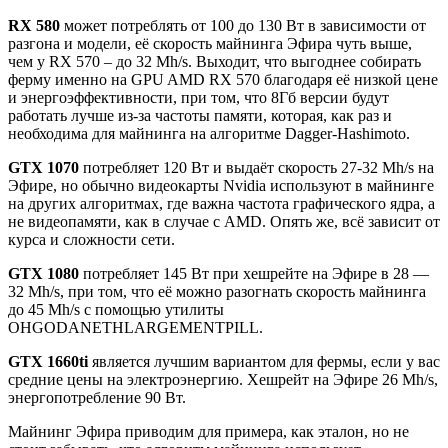
RX 580
может потреблять от 100 до 130 Вт в зависимости от
разгона и модели, её скорость майнинга Эфира чуть выше,
чем у RX 570 – до 32 Mh/s. Выходит, что выгоднее собирать
ферму именно на GPU AMD RX 570 благодаря её низкой цене
и энергоэффективности, при том, что 8Гб версии будут
работать лучше из-за частоты памяти, которая, как раз и
необходима для майнинга на алгоритме Dagger-Hashimoto.
GTX 1070
потребляет 120 Вт и выдаёт скорость 27-32 Mh/s на
Эфире, но обычно видеокарты Nvidia используют в майнинге
на других алгоритмах, где важна частота графического ядра, а
не видеопамяти, как в случае с AMD. Опять же, всё зависит от
курса и сложности сети.
GTX 1080
потребляет 145 Вт при хешрейте на Эфире в 28 —
32 Mh/s, при том, что её можно разогнать скорость майнинга
до 45 Mh/s с помощью утилиты
OHGODANETHLARGEMENTPILL.
GTX 1660ti
является лучшим вариантом для фермы, если у вас
средние цены на электроэнергию. Хешрейт на Эфире 26 Mh/s,
энергопотребление 90 Вт.
Майнинг Эфира приводим для примера, как эталон, но не