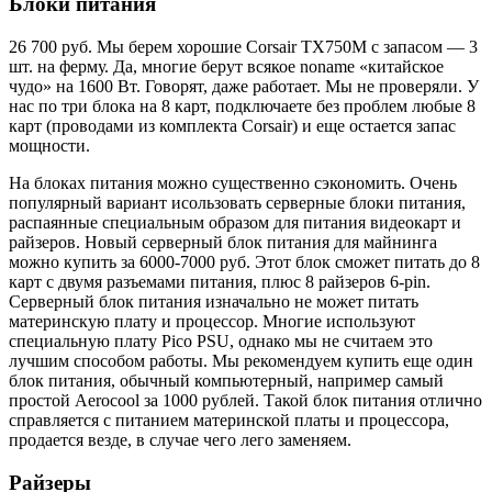
Блоки питания
26 700 руб. Мы берем хорошие Corsair TX750M с запасом — 3
шт. на ферму. Да, многие берут всякое noname «китайское
чудо» на 1600 Вт. Говорят, даже работает. Мы не проверяли. У
нас по три блока на 8 карт, подключаете без проблем любые 8
карт (проводами из комплекта Corsair) и еще остается запас
мощности.
На блоках питания можно существенно сэкономить. Очень
популярный вариант исользовать серверные блоки питания,
распаянные специальным образом для питания видеокарт и
райзеров. Новый серверный блок питания для майнинга
можно купить за 6000-7000 руб. Этот блок сможет питать до 8
карт с двумя разъемами питания, плюс 8 райзеров 6-pin.
Серверный блок питания изначально не может питать
материнскую плату и процессор. Многие используют
специальную плату Pico PSU, однако мы не считаем это
лучшим способом работы. Мы рекомендуем купить еще один
блок питания, обычный компьютерный, например самый
простой Aerocool за 1000 рублей. Такой блок питания отлично
справляется с питанием материнской платы и процессора,
продается везде, в случае чего лего заменяем.
Райзеры