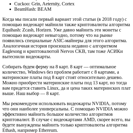
Cuckoo: Grin, Aeternity, Cortex
BeamHash: BEAM
Когда мы писали первый вариант этой статьи (в 2018 году) с
помощью видеокарт майнили также криптовалюты алгоритма
Equihash: Zcash, Horizen. Уже давно майнить эти монеты с
помощью видеокарт невыгодно, потому что на рынке
появились специальные ASIC-майнеры для этого алгоритма.
Аналогичная история произошла недавно с алгоритмом
Eaglesong и криптовалютой Nervos CKB, там тоже АСИКи
вытеснили видеокарты.
Собирать будем ферму на 8 карт. 8 карт — оптимальное
количество, Windows без проблем работает с 8 картами, а
материнские платы под 8 карт стоят относительно дешево.
Можно приобрести материнские платы под 13 карт, но тогда
вам придется ставить Linux, да и цена таких материнских плат
выше. Наш выбор — 8 карт.
Мы рекомендуем использовать видеокарты NVIDIA, потому
что они наиболее универсальны. С помощью NVIDIA можно
эффективно майнить большое количество алгоритмов
криптовалют. В случае с видеокартами AMD, скорее всего, вы
будете вынуждены майнить только криптовалюты алгоритма
Ethash, например Ethereum.