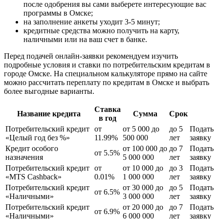
после одобрения вы сами выберете интересующие вас
программы в Омске;
на заполнение анкеты уходит 3-5 минут;
кредитные средства можно получить на карту,
наличными или на ваш счет в банке.
Перед подачей онлайн-заявки рекомендуем изучить
подробные условия и ставки по потребительским кредитам в
городе Омске. На специальном калькуляторе прямо на сайте
можно рассчитать переплату по кредитам в Омске и выбрать
более выгодные варианты.
Ставка
Название кредита
Сумма
Срок
в год
Потребительский кредит
от
от 5 000 до
до 5
Подать
«Целый год без %»
11.99%
500 000
лет
заявку
Кредит особого
от 100 000 до
до 7
Подать
от 5.5%
назначения
5 000 000
лет
заявку
Потребительский кредит
от
от 10 000 до
до 3
Подать
«MTS Cashback»
0.01%
1 000 000
лет
заявку
Потребительский кредит
от 30 000 до
до 5
Подать
от 6.5%
«Наличными»
3 000 000
лет
заявку
Потребительский кредит
от 20 000 до
до 7
Подать
от 6.9%
«Наличными»
6 000 000
лет
заявку