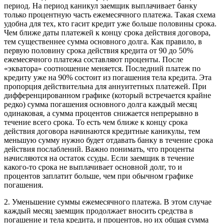
период. На период каникул заемщик выплачивает банку
только процентную часть ежемесячного платежа. Такая схема
удобна для тех, кто гасит кредит уже больше половины срока.
Чем ближе даты платежей к концу срока действия договора,
тем существеннее сумма основного долга. Как правило, в
первую половину срока действия кредита от 90 до 50%
ежемесячного платежа составляют проценты. После
«экватора» соотношение меняется. Последний платеж по
кредиту уже на 90% состоит из погашения тела кредита. Эта
пропорция действительна для аннуитетных платежей. При
дифференцированном графике (который встречается крайне
редко) сумма погашения основного долга каждый месяц
одинаковая, а сумма процентов снижается непрерывно в
течение всего срока. То есть чем ближе к концу срока
действия договора начинаются кредитные каникулы, тем
меньшую сумму нужно будет отдавать банку в течение срока
действия послаблений. Важно понимать, что проценты
начисляются на остаток ссуды. Если заемщик в течение
какого-то срока не выплачивает основной долг, то и
процентов заплатит больше, чем при обычном графике
погашения.
2. Уменьшение суммы ежемесячного платежа. В этом случае
каждый месяц заемщик продолжает вносить средства в
погашение и тела кредита, и процентов, но их общая сумма