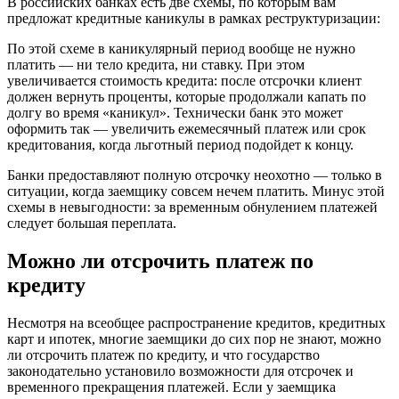
В российских банках есть две схемы, по которым вам
предложат кредитные каникулы в рамках реструктуризации:
По этой схеме в каникулярный период вообще не нужно
платить — ни тело кредита, ни ставку. При этом
увеличивается стоимость кредита: после отсрочки клиент
должен вернуть проценты, которые продолжали капать по
долгу во время «каникул». Технически банк это может
оформить так — увеличить ежемесячный платеж или срок
кредитования, когда льготный период подойдет к концу.
Банки предоставляют полную отсрочку неохотно — только в
ситуации, когда заемщику совсем нечем платить. Минус этой
схемы в невыгодности: за временным обнулением платежей
следует большая переплата.
Можно ли отсрочить платеж по
кредиту
Несмотря на всеобщее распространение кредитов, кредитных
карт и ипотек, многие заемщики до сих пор не знают, можно
ли отсрочить платеж по кредиту, и что государство
законодательно установило возможности для отсрочек и
временного прекращения платежей. Если у заемщика