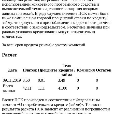
использованием конкретного программного средства и
вычислительной техники, точностью задания входных
данных платежей. В ряде случаев значение ПСК может быть
ниже номинальной годовой процентной ставки по кредиту/
займу, что допускается при соблюдении корректности расчета
в соответствии с законодательством. Расчетные значения при
равных условиях кредитования могут незначительно
отличаться.
За весь срок кредита (займа) с учетом комиссий
Расчет
Тело
Дата
Платеж
Проценты
кредита /
Комиссия
Остаток
займа
09.11.2019
3.50
0.01
3.49
0
0
Всего
42.11
1.11
41.00
0
0
выплат
Расчет ПСК произведен в соответствии с Федеральным
законом «О потребительском кредите (займе)». Точность
результата расчета ПСК зависит от реализации погрешностей
вычислений, связанных с приближенным методом