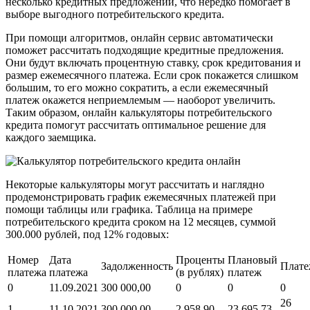
несколько кредитных предложений, что нередко помогает в
выборе выгодного потребительского кредита.
При помощи алгоритмов, онлайн сервис автоматически
поможет рассчитать подходящие кредитные предложения.
Они будут включать процентную ставку, срок кредитования и
размер ежемесячного платежа. Если срок покажется слишком
большим, то его можно сократить, а если ежемесячный
платеж окажется неприемлемым — наоборот увеличить.
Таким образом, онлайн калькуляторы потребительского
кредита помогут рассчитать оптимальное решение для
каждого заемщика.
Некоторые калькуляторы могут рассчитать и наглядно
продемонстрировать график ежемесячных платежей при
помощи таблицы или графика. Таблица на примере
потребительского кредита сроком на 12 месяцев, суммой
300.000 рублей, под 12% годовых:
Номер
Дата
Проценты
Плановый
Задолженность
Плат
платежа
платежа
(в рублях)
платеж
0
11.09.2021
300 000,00
0
0
0
26
1
11.10.2021
300 000,00
2 958,90
23 695,73