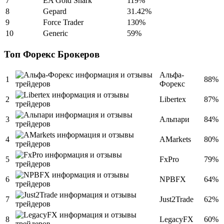
7
EA Gold Shark
119%
8
Gepard
31.42%
9
Force Trader
130%
10
Generic
59%
Топ Форекс Брокеров
Альфа-
1
88%
Форекс
2
Libertex
87%
3
Альпари
84%
4
AMarkets
80%
5
FxPro
79%
6
NPBFX
64%
7
Just2Trade
62%
8
LegacyFX
60%