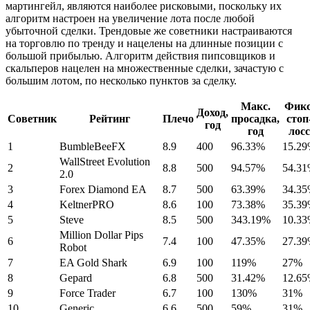
мартингейл, являются наиболее рисковыми, поскольку их
алгоритм настроен на увеличение лота после любой
убыточной сделки. Трендовые же советники настраиваются
на торговлю по тренду и нацелены на длинные позиции с
большой прибылью. Алгоритм действия пипсовщиков и
скальперов нацелен на множественные сделки, зачастую с
большим лотом, по несколько пунктов за сделку.
Макс.
Фикс
Доход,
Советник
Рейтинг
Плечо
просадка,
стоп
год
год
лосс
1
BumbleBeeFX
8.9
400
96.33%
15.2
WallStreet Evolution
2
8.8
500
94.57%
54.3
2.0
3
Forex Diamond EA
8.7
500
63.39%
34.3
4
KeltnerPRO
8.6
100
73.38%
35.3
5
Steve
8.5
500
343.19%
10.3
Million Dollar Pips
6
7.4
100
47.35%
27.3
Robot
7
EA Gold Shark
6.9
100
119%
27%
8
Gepard
6.8
500
31.42%
12.6
9
Force Trader
6.7
100
130%
31%
10
Generic
6.6
500
59%
31%