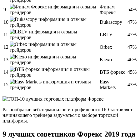
Финам
9
54%
Форекс
10
Dukascopy
47%
11
LBLV
47%
12
Orbex
47%
13
Kiexo
46%
14
ВТБ форекс
45%
Easy
15
43%
Markets
Разнообразие веб-терминалов и профильного ПО заставляет
начинающего трейдера задуматься о выборе торговой
платформы.
9 лучших советников Форекс 2019 года