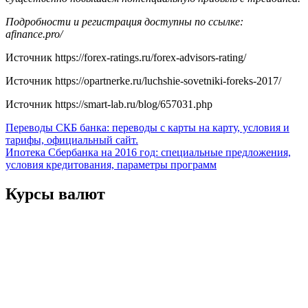
Подробности и регистрация доступны по ссылке:
afinance.pro/
Источник
https://forex-ratings.ru/forex-advisors-rating/
Источник
https://opartnerke.ru/luchshie-sovetniki-foreks-2017/
Источник
https://smart-lab.ru/blog/657031.php
Навигация
Переводы СКБ банка: переводы с карты на карту, условия и
тарифы, официальный сайт.
по
Ипотека Сбербанка на 2016 год: специальные предложения,
записям
условия кредитования, параметры программ
Курсы валют