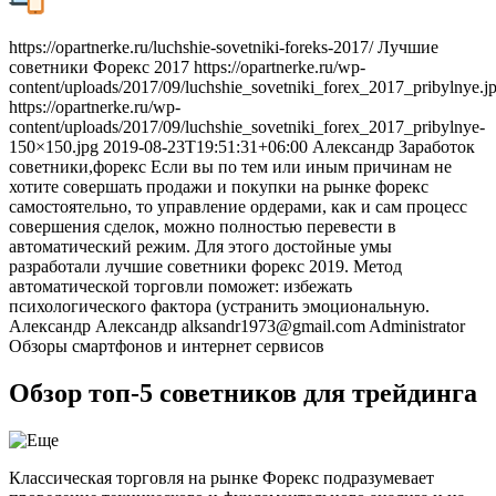
https://opartnerke.ru/luchshie-sovetniki-foreks-2017/ Лучшие
советники Форекс 2017 https://opartnerke.ru/wp-
content/uploads/2017/09/luchshie_sovetniki_forex_2017_pribylnye.j
https://opartnerke.ru/wp-
content/uploads/2017/09/luchshie_sovetniki_forex_2017_pribylnye-
150×150.jpg 2019-08-23T19:51:31+06:00 Александр Заработок
советники,форекс Если вы по тем или иным причинам не
хотите совершать продажи и покупки на рынке форекс
самостоятельно, то управление ордерами, как и сам процесс
совершения сделок, можно полностью перевести в
автоматический режим. Для этого достойные умы
разработали лучшие советники форекс 2019. Метод
автоматической торговли поможет: избежать
психологического фактора (устранить эмоциональную.
Александр Александр alksandr1973@gmail.com Administrator
Обзоры смартфонов и интернет сервисов
Обзор топ-5 советников для трейдинга
Классическая торговля на рынке Форекс подразумевает