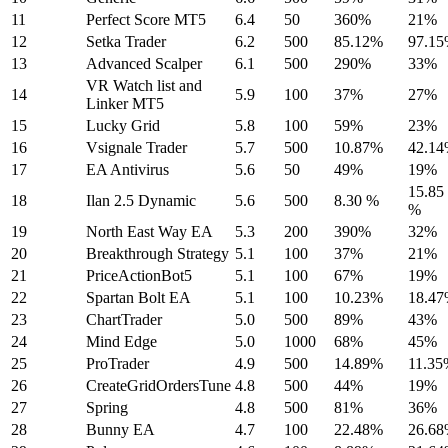
11
Perfect Score MT5
6.4
50
360%
21%
12
Setka Trader
6.2
500
85.12%
97.1
13
Advanced Scalper
6.1
500
290%
33%
VR Watch list and
14
5.9
100
37%
27%
Linker MT5
15
Lucky Grid
5.8
100
59%
23%
16
Vsignale Trader
5.7
500
10.87%
42.1
17
EA Antivirus
5.6
50
49%
19%
15.85
18
Ilan 2.5 Dynamic
5.6
500
8.30 %
%
19
North East Way EA
5.3
200
390%
32%
20
Breakthrough Strategy
5.1
100
37%
21%
21
PriceActionBot5
5.1
100
67%
19%
22
Spartan Bolt EA
5.1
100
10.23%
18.4
23
ChartTrader
5.0
500
89%
43%
24
Mind Edge
5.0
1000
68%
45%
25
ProTrader
4.9
500
14.89%
11.35
26
CreateGridOrdersTune
4.8
500
44%
19%
27
Spring
4.8
500
81%
36%
28
Bunny EA
4.7
100
22.48%
26.6