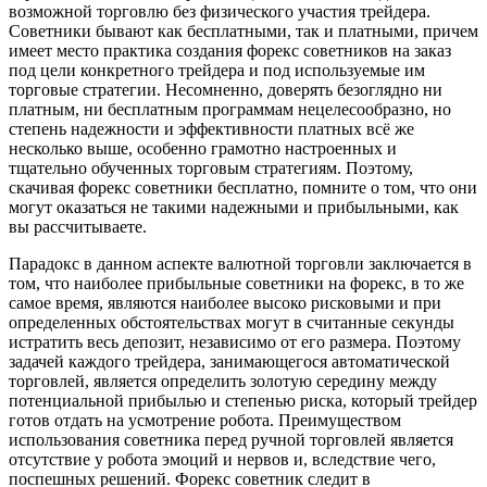
возможной торговлю без физического участия трейдера.
Советники бывают как бесплатными, так и платными, причем
имеет место практика создания форекс советников на заказ
под цели конкретного трейдера и под используемые им
торговые стратегии. Несомненно, доверять безоглядно ни
платным, ни бесплатным программам нецелесообразно, но
степень надежности и эффективности платных всё же
несколько выше, особенно грамотно настроенных и
тщательно обученных торговым стратегиям. Поэтому,
скачивая форекс советники бесплатно, помните о том, что они
могут оказаться не такими надежными и прибыльными, как
вы рассчитываете.
Парадокс в данном аспекте валютной торговли заключается в
том, что наиболее прибыльные советники на форекс, в то же
самое время, являются наиболее высоко рисковыми и при
определенных обстоятельствах могут в считанные секунды
истратить весь депозит, независимо от его размера. Поэтому
задачей каждого трейдера, занимающегося автоматической
торговлей, является определить золотую середину между
потенциальной прибылью и степенью риска, который трейдер
готов отдать на усмотрение робота. Преимуществом
использования советника перед ручной торговлей является
отсутствие у робота эмоций и нервов и, вследствие чего,
поспешных решений. Форекс советник следит в