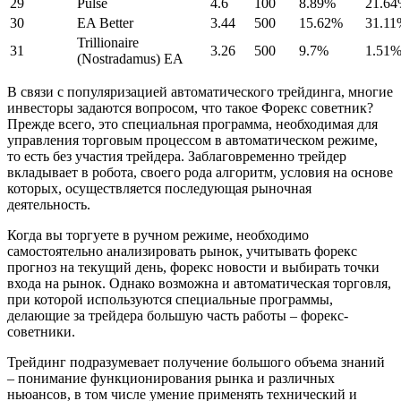
29
Pulse
4.6
100
8.89%
21.6
30
EA Better
3.44
500
15.62%
31.11
Trillionaire
31
3.26
500
9.7%
1.51
(Nostradamus) EA
В связи с популяризацией автоматического трейдинга, многие
инвесторы задаются вопросом, что такое Форекс советник?
Прежде всего, это специальная программа, необходимая для
управления торговым процессом в автоматическом режиме,
то есть без участия трейдера. Заблаговременно трейдер
вкладывает в робота, своего рода алгоритм, условия на основе
которых, осуществляется последующая рыночная
деятельность.
Когда вы торгуете в ручном режиме, необходимо
самостоятельно анализировать рынок, учитывать форекс
прогноз на текущий день, форекс новости и выбирать точки
входа на рынок. Однако возможна и автоматическая торговля,
при которой используются специальные программы,
делающие за трейдера большую часть работы – форекс-
советники.
Трейдинг подразумевает получение большого объема знаний
– понимание функционирования рынка и различных
ньюансов, в том числе умение применять технический и