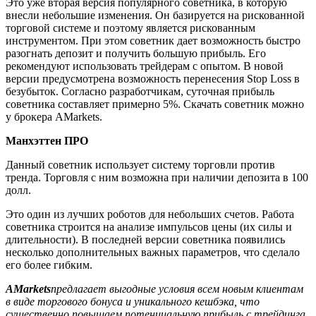
Это уже вторая версия популярного советника, в которую
внесли небольшие изменения. Он базируется на рискованной
торговой системе и поэтому является рискованным
инструментом. При этом советник дает возможность быстро
разогнать депозит и получить большую прибыль. Его
рекомендуют использовать трейдерам с опытом. В новой
версии предусмотрена возможность перенесения Stop Loss в
безубыток. Согласно разработчикам, суточная прибыль
советника составляет примерно 5%. Скачать советник можно
у брокера AMarkets.
Манхэттен ПРО
Данный советник использует систему торговли против
тренда. Торговля с ним возможна при наличии депозита в 100
долл.
Это один из лучших роботов для небольших счетов. Работа
советника строится на анализе импульсов цены (их силы и
длительности). В последней версии советника появились
несколько дополнительных важных параметров, что сделало
его более гибким.
AMarkets
предлагает выгодные условия всем новым клиентам
в виде торгового бонуса и уникального кешбэка, что
существенно повышаем потенциальную прибыль с трейдинга.