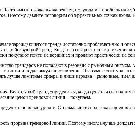
ы. Часто именно точка входа решает, получим мы прибыль или у
ое. Поэтому давайте поговорим об эффективных точках входа. В
 начале зарождающегося тренда достаточно проблематично и опас
 на действующий тренд. Когда начался рост после движения вни
роки покупают почти на вершинах и продают практически на ос
нство трейдеров не попадают в резонанс с рыночным ритмом. Мы
овые линии и поддержку/сопротивление. Это самые оптимальные
ть лучше лимитные ордера, и лишь изредка – рыночные, имея дл
ания. Восходящий тренд определился, когда цена начала подним
асание ценой трендовой линии – покупаем.
ределить ценовые уровни. Оптимально использовать дневной инт
сть прорыва трендовой линии. Поэтому иногда лучше дождаться 