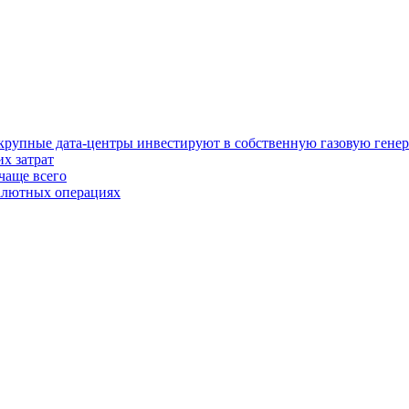
у крупные дата-центры инвестируют в собственную газовую гене
х затрат
чаще всего
валютных операциях