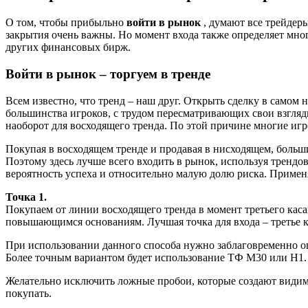
О том, чтобы прибыльно
войти в рынок
, думают все трейдер
закрытия очень важны. Но момент входа также определяет мног
других финансовых бирж.
Войти в рынок – торгуем в тренде
Всем известно, что тренд – наш друг. Открыть сделку в самом
большинства игроков, с трудом пересматривающих свои взгляды
наоборот для восходящего тренда. По этой причине многие иг
Покупая в восходящем тренде и продавая в нисходящем, больши
Поэтому здесь лучше всего входить в рынок, используя тренд
вероятность успеха и относительно малую долю риска. Применя
Точка 1.
Покупаем от линии восходящего тренда в момент третьего кас
повышающимся основаниям. Лучшая точка для входа – третье к
При использовании данного способа нужно заблаговременно оп
Более точным вариантом будет использование ТФ М30 или Н1.
Желательно исключить ложные пробои, которые создают видимо
покупать.