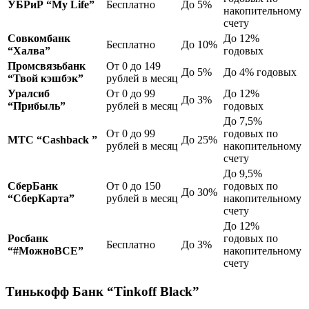
УБРиР “My Life”
Бесплатно
До 5%
накопительному
счету
Совкомбанк
До 12%
Бесплатно
До 10%
“Халва”
годовых
Промсвязьбанк
От 0 до 149
До 5%
До 4% годовых
“Твой кэшбэк”
рублей в месяц
Уралсиб
От 0 до 99
До 12%
До 3%
“Прибыль”
рублей в месяц
годовых
До 7,5%
От 0 до 99
годовых по
МТС “Cashback ”
До 25%
рублей в месяц
накопительному
счету
До 9,5%
СберБанк
От 0 до 150
годовых по
До 30%
“СберКарта”
рублей в месяц
накопительному
счету
До 12%
Росбанк
годовых по
Бесплатно
До 3%
“#МожноВСЕ”
накопительному
счету
Тинькофф Банк “Tinkoff Black”