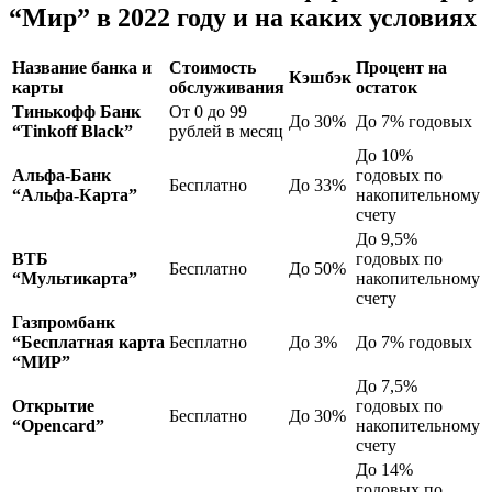
“Мир” в 2022 году и на каких условиях
Название банка и
Стоимость
Процент на
Кэшбэк
карты
обслуживания
остаток
Тинькофф Банк
От 0 до 99
До 30%
До 7% годовых
“Tinkoff Black”
рублей в месяц
До 10%
Альфа-Банк
годовых по
Бесплатно
До 33%
“Альфа-Карта”
накопительному
счету
До 9,5%
ВТБ
годовых по
Бесплатно
До 50%
“Мультикарта”
накопительному
счету
Газпромбанк
“Бесплатная карта
Бесплатно
До 3%
До 7% годовых
“МИР”
До 7,5%
Открытие
годовых по
Бесплатно
До 30%
“Opencard”
накопительному
счету
До 14%
годовых по