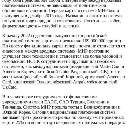
году. Она представляет собой альтернативу международным
платежным системам, не зависящая от политической
обстановки и санкций. Первые карты в системе МИР были
выпущены в декабре 2015 года. Название и логотип система
получила в ходе народного голосования. Логотип — глобус,
фирменные цвета – голубой и зеленый.
К началу 2022 года число выпущенных в российской
платежной системе карточек превысило 109 000 000 единиц.
По своему функционалу карты теперь почти не отличаются от
аналогов в международных системах. МИР постоянно
улучшает свои технологии и становится все более удобной и
безопасной. НСПК сотрудничает с другими платежными
системами, как международными (американской MasterCard и
American Express, китайской UnionPay, японской JCB), так и
местными (российской Золотой Короной, армянской Armenian
Card, киргизской Элкарт, абхазской Апра), узбекистанской
UzCard.
В планах также сотрудничество с финансовыми
учреждениями стран ЕАЭС, ОАЭ Турции, Болгарии и
Таиланда. Система МИР прошла тесты в Великобритании и
Южной Корее. Сегодня национальная платежная система
занимает треть российского рынка по объему эмитированных
карт и 25% по количеству совершенных платежных операций.