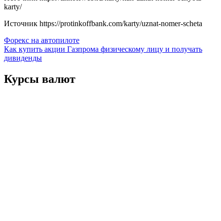
karty/
Источник
https://protinkoffbank.com/karty/uznat-nomer-scheta
Навигация
Форекс на автопилоте
Как купить акции Газпрома физическому лицу и получать
по
дивиденды
записям
Курсы валют