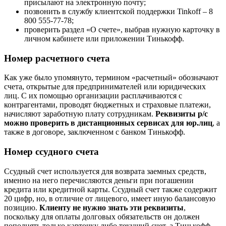
присылают на электронную почту;
позвонить в службу клиентской поддержки Tinkoff – 8
800 555-77-78;
проверить раздел «О счете», выбрав нужную карточку в
личном кабинете или приложении Тинькофф.
Номер расчетного счета
Как уже было упомянуто, термином «расчетный» обозначают
счета, открытые для предпринимателей или юридических
лиц. С их помощью организации расплачиваются с
контрагентами, проводят бюджетных и страховые платежи,
начисляют заработную плату сотрудникам.
Реквизиты р/с
можно проверить в дистанционных сервисах для юр.лиц
, а
также в договоре, заключенном с банком Тинькофф.
Номер ссудного счета
Ссудный счет используется для возврата заемных средств,
именно на него перечисляются деньги при погашении
кредита или кредитной карты. Ссудный счет также содержит
20 цифр, но, в отличие от лицевого, имеет иную балансовую
позицию.
Клиенту не нужно знать эти реквизиты
,
поскольку для оплаты долговых обязательств он должен
пополнять только карточку либо текущий счет, а Тинькофф