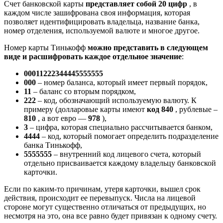
Счет банковской карты
представляет собой 20 цифр
, в
каждом числе зашифрована своя информация, которая
позволяет идентифицировать владельца, название банка,
номер отделения, используемой валюте и многое другое.
Номер карты Тинькофф
можно представить в следующем
виде и расшифровать каждое отдельное значение
:
00011222344445555555
000
– номер баланса, который имеет первый порядок,
11
– баланс со вторым порядком,
222
– код, обозначающий используемую валюту. К
примеру (долларовые карты имеют
код 840
, рублевые –
810
, а вот евро —
978
),
3
– цифра, которая специально рассчитывается банком,
4444
– код, который помогает определить подразделение
банка Тинькофф,
5555555
– внутренний код лицевого счета, который
отдельно присваивается каждому владельцу банковской
карточки.
Если по каким-то причинам, утеря карточки, вышел срок
действия, происходит ее перевыпуск. Числа на лицевой
стороне могут существенно отличаться от предыдущих, но
несмотря на это, она все равно будет привязан к одному счету.