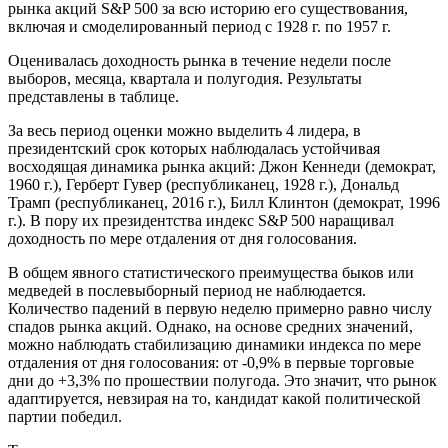
рынка акций S&P 500 за всю историю его существования,
включая и смоделированный период с 1928 г. по 1957 г.
Оценивалась доходность рынка в течение недели после
выборов, месяца, квартала и полугодия. Результаты
представлены в таблице.
За весь период оценки можно выделить 4 лидера, в
президентский срок которых наблюдалась устойчивая
восходящая динамика рынка акций: Джон Кеннеди (демократ,
1960 г.), Герберт Гувер (республиканец, 1928 г.), Дональд
Трамп (республиканец, 2016 г.), Билл Клинтон (демократ, 1996
г.). В пору их президентства индекс S&P 500 наращивал
доходность по мере отдаления от дня голосования.
В общем явного статистического преимущества быков или
медведей в послевыборный период не наблюдается.
Количество падений в первую неделю примерно равно числу
спадов рынка акций. Однако, на основе средних значений,
можно наблюдать стабилизацию динамики индекса по мере
отдаления от дня голосования: от -0,9% в первые торговые
дни до +3,3% по прошествии полугода. Это значит, что рынок
адаптируется, невзирая на то, кандидат какой политической
партии победил.