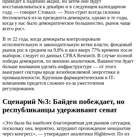
приведет к падению акций, но затем они будут
восстанавливаться к декабрю и в следующем календарном
году, — говорит Стовалл. — Уолл-стрит всегда склонна
беспокоиться из-за президента-демократа, однако в те годы,
когда у нас было демократическое большинство, рынок чаще
всего рос».
В те 22 года, когда демократы контролировали
исполнительную и законодательную ветви власти, фондовый
рынок рос в среднем на 9,8% и шел вверх 77% времени после
выборов, следует из данных CFRA Research. В случае полной
победы демократов, по мнению аналитиков, Вашингтон будет
больше внимания уделять инфраструктуре — от этого
выиграют секторы вроде возобновляемой энергетики и
промышленности. Крупным фармацевтическим и IТ-
компаниям придется сложнее из-за ужесточения
регулирования.
Сценарий №3: Байден побеждает, но
республиканцы удерживают сенат
«Это была бы наиболее благоприятная для рынков ситуация,
поскольку она, вероятно, затруднит прохождение инициатив
через конгресс», — утверждают аналитики Hightower. По их