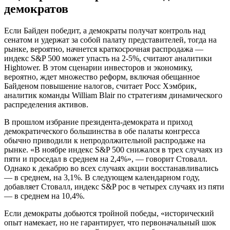
демократов
Если Байден победит, а демократы получат контроль над
cенатом и удержат за собой палату представителей, тогда на
рынке, вероятно, начнется краткосрочная распродажа —
индекс S&P 500 может упасть на 2-5%, считают аналитики
Hightower. В этом сценарии инвесторов и экономику,
вероятно, ждет множество реформ, включая обещанное
Байденом повышение налогов, считает Росс Хэмбрик,
аналитик команды William Blair по стратегиям динамического
распределения активов.
В прошлом избрание президента-демократа и приход
демократического большинства в обе палаты конгресса
обычно приводили к непродолжительной распродаже на
рынке. «В ноябре индекс S&P 500 снижался в трех случаях из
пяти и проседал в среднем на 2,4%», — говорит Стовалл.
Однако к декабрю во всех случаях акции восстанавливались
— в среднем, на 3,1%. В следующем календарном году,
добавляет Стовалл, индекс S&P рос в четырех случаях из пяти
— в среднем на 10,4%.
Если демократы добьются тройной победы, «исторический
опыт намекает, но не гарантирует, что первоначальный шок