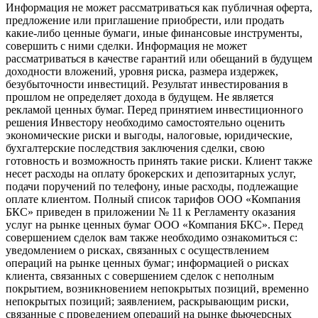
Информация не может рассматриваться как публичная оферта,
предложение или приглашение приобрести, или продать
какие-либо ценные бумаги, иные финансовые инструменты,
совершить с ними сделки. Информация не может
рассматриваться в качестве гарантий или обещаний в будущем
доходности вложений, уровня риска, размера издержек,
безубыточности инвестиций. Результат инвестирования в
прошлом не определяет дохода в будущем. Не является
рекламой ценных бумаг. Перед принятием инвестиционного
решения Инвестору необходимо самостоятельно оценить
экономические риски и выгоды, налоговые, юридические,
бухгалтерские последствия заключения сделки, свою
готовность и возможность принять такие риски. Клиент также
несет расходы на оплату брокерских и депозитарных услуг,
подачи поручений по телефону, иные расходы, подлежащие
оплате клиентом. Полный список тарифов ООО «Компания
БКС» приведен в приложении № 11 к Регламенту оказания
услуг на рынке ценных бумаг ООО «Компания БКС». Перед
совершением сделок вам также необходимо ознакомиться с:
уведомлением о рисках, связанных с осуществлением
операций на рынке ценных бумаг; информацией о рисках
клиента, связанных с совершением сделок с неполным
покрытием, возникновением непокрытых позиций, временно
непокрытых позиций; заявлением, раскрывающим риски,
связанные с проведением операций на рынке фьючерсных