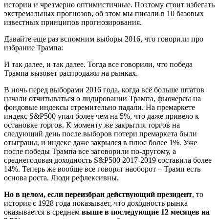
истории и чрезмерно оптимистичные. Поэтому стоит избегать
экстремальных прогнозов, об этом мы писали в 10 базовых
известных принципов прогнозирования.
Давайте еще раз вспомним выборы 2016, что говорили про
избрание Трампа:
И так далее, и так далее. Тогда все говорили, что победа
Трампа вызовет распродажи на рынках.
В ночь перед выборами 2016 года, когда всё больше штатов
начали отчитываться о лидировании Трампа, фьючерсы на
фондовые индексы стремительно падали. На премаркете
индекс S&P500 упал более чем на 5%, что даже привело к
остановке торгов. К моменту же закрытия торгов на
следующий день после выборов потери премаркета были
отыграны, и индекс даже закрылся в плюс более 1%. Уже
после победы Трампа все заговорили по-другому, а
среднегодовая доходность S&P500 2017-2019 составила более
14%. Теперь же вообще все говорят наоборот – Трамп есть
основа роста. Люди рефлексивны.
Но в целом, если переизбран действующий президент
, то
история с 1928 года показывает, что доходность рынка
оказывается в среднем
выше в последующие 12 месяцев на