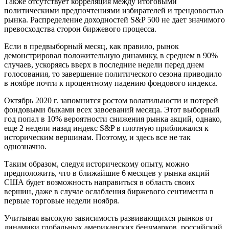
Также отсутствует корреляция между итоговыми
политическими предпочтениями избирателей и трендовостью
рынка. Распределение доходностей S&P 500 не дает значимого
превосходства сторон биржевого процесса.
Если в предвыборный месяц, как правило, рынок
демонстрировал положительную динамику, в среднем в 90%
случаев, ускоряясь вверх в последние недели перед днем
голосования, то завершение политического сезона приводило
в ноябре почти к процентному падению фондового индекса.
Октябрь 2020 г. запомнится ростом волатильности и потерей
фондовыми быками всех завоеваний месяца. Этот выборный
год попал в 10% вероятности снижения рынка акций, однако,
еще 2 недели назад индекс S&P в плотную приближался к
историческим вершинам. Поэтому, и здесь все не так
однозначно.
Таким образом, следуя историческому опыту, можно
предположить, что в ближайшие 6 месяцев у рынка акций
США будет возможность направиться в область своих
вершин, даже в случае ослабления биржевого сентимента в
первые торговые недели ноября.
Учитывая высокую зависимость развивающихся рынков от
динамики глобальных американских бенчмарков, российский