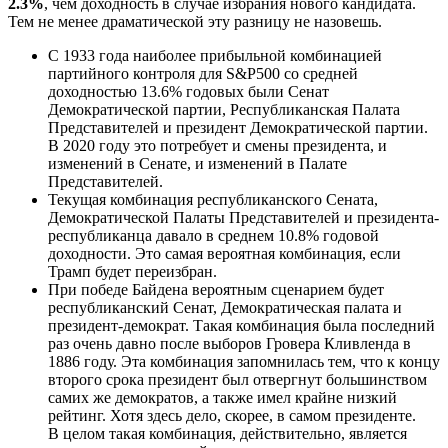
2.3%
, чем доходность в случае избрания нового кандидата.
Тем не менее драматической эту разницу не назовешь.
С 1933 года наиболее прибыльной комбинацией
партийного контроля для S&P500 со средней
доходностью 13.6% годовых были Сенат
Демократической партии, Республиканская Палата
Представителей и президент Демократической партии.
В 2020 году это потребует и смены президента, и
изменений в Сенате, и изменений в Палате
Представителей.
Текущая комбинация республиканского Сената,
Демократической Палаты Представителей и президента-
республиканца давало в среднем 10.8% годовой
доходности. Это самая вероятная комбинация, если
Трамп будет переизбран.
При победе Байдена вероятным сценарием будет
республиканский Сенат, Демократическая палата и
президент-демократ. Такая комбинация была последний
раз очень давно после выборов Гровера Кливленда в
1886 году. Эта комбинация запомнилась тем, что к концу
второго срока президент был отвергнут большинством
самих же демократов, а также имел крайне низкий
рейтинг. Хотя здесь дело, скорее, в самом президенте.
В целом такая комбинация, действительно, является