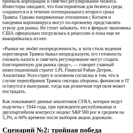
прибыль корпораций и смягчил регулирование бизнеса.
Инвесторы ожидают, что благоприятная для бизнеса среда
сохранится и в течение потенциального второго срока
Трампа. Однако напряженные отношения с Китаем и
пандемия коронавируса могут по-прежнему представлять
угрозу для рынка. Не стоит забывать, что в феврале экономика
США официально погрузилась в рецессию и пока еще не
выкарабкалась из нее.
«Рынки не любят неопределенность, и хотя стиль ведения
переговоров Трампа бывал непредсказуем, его готовность
снижать налоги и смягчать регулирование могут создать
благоприятную для рынка среду», — говорит главный
инвестиционный стратег LPL Financial Райан Детрик.
Аналитики Уолл-стрит в основном согласны в том, что в
случае переизбрания Трампа секторы обороны, финансов и IТ
останутся в выигрыше, тогда как розничная торговля может
пострадать.
Как показывают данные аналитиков CFRA, которые ведут
подсчеты с 1944 года, при президенте-республиканце и
двухпартийном конгрессе индекс S&P 500 рос в среднем на
5,3%, и 60% времени после выборов акции дорожали.
Сценарий №2: тройная победа