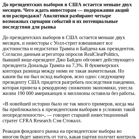
До президентских выборов в США остается меньше двух
месяцев. Чего ждать инвесторам — подорожания акций
или распродажи? Аналитики разбирают четыре
возможных сценария событий и их потенциальные
последствия для рынка
До президентских выборов в США остается меньше двух
месяцев, и инвесторы с Уолл-стрит взвешивают все
достоинства и недостатки Трампа и Байдена как президентов.
Согласно данным агрегатора опросов RealClearPolitics,
бывший вице-президент Джо Байден обгоняет действующего
президента Дональда Трампа на 7,3%. В букмекерских
конторах разница между ними не такая значительная. Но
каким бы ни был исход выборов, ясно одно: следующему
президенту США придется разгребать последствия пандемии,
которая привела к рекордному снижению экономики, унесла
жизни 190 000 американцев и миллионы оставила без работы.
«В новейшей истории было не так много примеров, когда мы
бы приближались к президентским выборам в условиях такой
неопределенности», — говорит старший инвестиционный
стратег CFRA Research Сэм Стовалл.
Реакция фондового рынка на президентские выборы во
многом будет зависеть от того, какая партия получит контроль