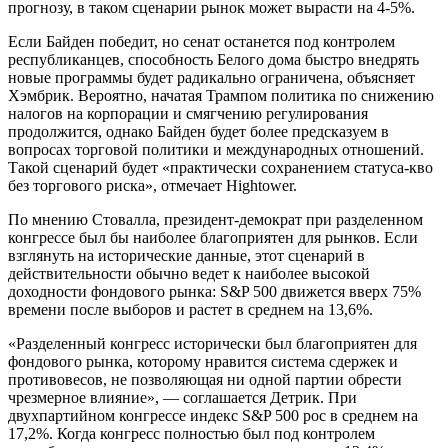
прогнозу, в таком сценарии рынок может вырасти на 4-5%.
Если Байден победит, но сенат останется под контролем
республиканцев, способность Белого дома быстро внедрять
новые программы будет радикально ограничена, объясняет
Хэмбрик. Вероятно, начатая Трампом политика по снижению
налогов на корпорации и смягчению регулирования
продолжится, однако Байден будет более предсказуем в
вопросах торговой политики и международных отношений.
Такой сценарий будет «практически сохранением статуса-кво
без торгового риска», отмечает Hightower.
По мнению Стовалла, президент-демократ при разделенном
конгрессе был бы наиболее благоприятен для рынков. Если
взглянуть на исторические данные, этот сценарий в
действительности обычно ведет к наиболее высокой
доходности фондового рынка: S&P 500 движется вверх 75%
времени после выборов и растет в среднем на 13,6%.
«Разделенный конгресс исторически был благоприятен для
фондового рынка, которому нравится система сдержек и
противовесов, не позволяющая ни одной партии обрести
чрезмерное влияние», — соглашается Детрик. При
двухпартийном конгрессе индекс S&P 500 рос в среднем на
17,2%. Когда конгресс полностью был под контролем