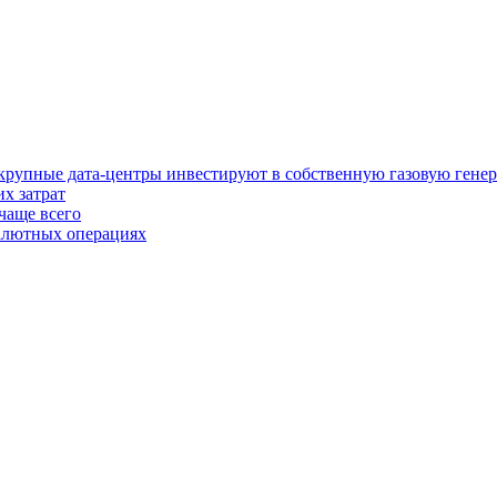
у крупные дата-центры инвестируют в собственную газовую гене
х затрат
чаще всего
валютных операциях