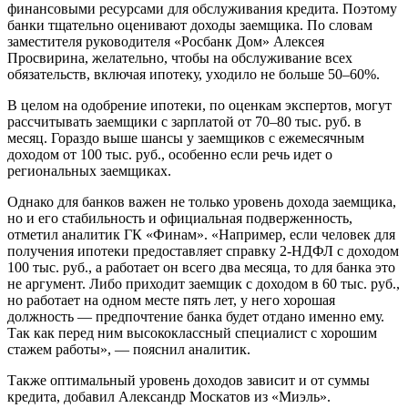
финансовыми ресурсами для обслуживания кредита. Поэтому
банки тщательно оценивают доходы заемщика. По словам
заместителя руководителя «Росбанк Дом» Алексея
Просвирина, желательно, чтобы на обслуживание всех
обязательств, включая ипотеку, уходило не больше 50–60%.
В целом на одобрение ипотеки, по оценкам экспертов, могут
рассчитывать заемщики с зарплатой от 70–80 тыс. руб. в
месяц. Гораздо выше шансы у заемщиков с ежемесячным
доходом от 100 тыс. руб., особенно если речь идет о
региональных заемщиках.
Однако для банков важен не только уровень дохода заемщика,
но и его стабильность и официальная подверженность,
отметил аналитик ГК «Финам». «Например, если человек для
получения ипотеки предоставляет справку 2-НДФЛ с доходом
100 тыс. руб., а работает он всего два месяца, то для банка это
не аргумент. Либо приходит заемщик с доходом в 60 тыс. руб.,
но работает на одном месте пять лет, у него хорошая
должность — предпочтение банка будет отдано именно ему.
Так как перед ним высококлассный специалист с хорошим
стажем работы», — пояснил аналитик.
Также оптимальный уровень доходов зависит и от суммы
кредита, добавил Александр Москатов из «Миэль».