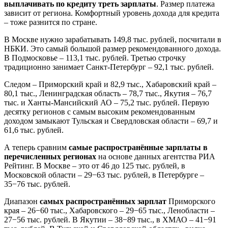
выплачивать по кредиту треть зарплаты
. Размер платежа
зависит от региона. Комфортный уровень дохода для кредита
– тоже разнится по стране.
В Москве нужно зарабатывать 149,8 тыс. рублей, посчитали в
НБКИ. Это самый большой размер рекомендованного дохода.
В Подмосковье – 113,1 тыс. рублей. Третью строчку
традиционно занимает Санкт-Петербург – 92,1 тыс. рублей.
Следом – Приморский край и 82,9 тыс., Хабаровский край –
80,1 тыс., Ленинградская область – 78,7 тыс., Якутия – 76,7
тыс. и Ханты-Мансийский АО – 75,2 тыс. рублей. Первую
десятку регионов с самым высоким рекомендованным
доходом замыкают Тульская и Свердловская области – 69,7 и
61,6 тыс. рублей.
А теперь сравним
самые распространённые зарплаты в
перечисленных регионах
на основе данных агентства РИА
Рейтинг. В Москве – это от 46 до 125 тыс. рублей, в
Московской области – 29−63 тыс. рублей, в Петербурге –
35−76 тыс. рублей.
Диапазон
самых распространённых зарплат
Приморского
края – 26−60 тыс., Хабаровского – 29−65 тыс., Ленобласти –
27−56 тыс. рублей. В Якутии – 38−89 тыс., в ХМАО – 41−91