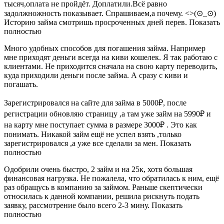
тысяч,оплата не пройдёт. Доплатили.Всё равно
задолжножность показывает. Спрашиваем,а почему. <>(⊙_⊙)
Историю займа смотришь просроченных дней перев. Показать
полностью
Много удобных способов для погашения займа. Например
мне приходят деньги всегда на киви кошелек. Я так работаю с
клиентами. Не приходится сначала на свою карту переводить,
куда приходили деньги после займа. А сразу с киви и
погашать.
Зарегистрировался на сайте для займа в 5000₽, после
регистрации обновляю страницу ,а там уже займ на 5990₽ и
на карту мне поступает сумма в размере 3000₽ . Это как
понимать. Никакой займ ещё не успел взять ,только
зарегистрировался ,а уже все сделали за мен. Показать
полностью
Одобрили очень быстро, 2 займ и на 25к, хотя большая
финансовая нагрузка. Не пожалела, что обратилась к ним, ещё
раз обращусь в компанию за займом. Раньше скептически
относилась к данной компании, решила рискнуть подать
заявку, рассмотрение было всего 2-3 мину. Показать
полностью