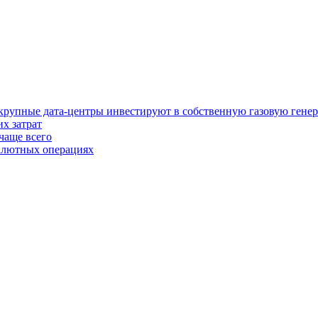
у крупные дата-центры инвестируют в собственную газовую гене
х затрат
чаще всего
валютных операциях