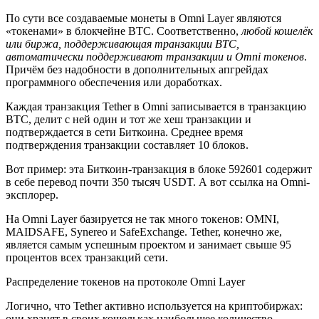
По сути все создаваемые монеты в Omni Layer являются
«токенами» в блокчейне BTC. Соответственно,
любой кошелёк
или биржа, поддерживающая транзакции BTC,
автоматически поддерживают транзакции и Omni токенов
.
Причём без надобности в дополнительных апгрейдах
программного обеспечения или доработках.
Каждая транзакция Tether в Omni записывается в транзакцию
BTC, делит с ней один и тот же хеш транзакции и
подтверждается в сети Биткоина. Среднее время
подтверждения транзакции составляет 10 блоков.
Вот пример: эта Биткоин-транзакция в блоке 592601 содержит
в себе перевод почти 350 тысяч USDT. А вот ссылка на Omni-
эксплорер.
На Omni Layer базируется не так много токенов: OMNI,
MAIDSAFE, Synereo и SafeExchange. Tether, конечно же,
является самым успешным проектом и занимает свыше 95
процентов всех транзакций сети.
Распределение токенов на протоколе Omni Layer
Логично, что Tether активно используется на криптобиржах:
они хранят в своих кошельках наибольшее количество