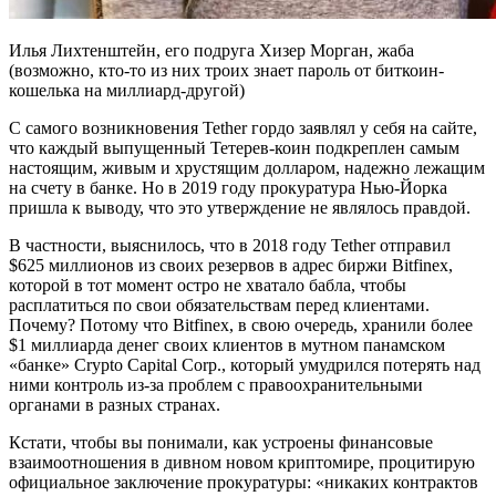
Илья Лихтенштейн, его подруга Хизер Морган, жаба
(возможно, кто-то из них троих знает пароль от биткоин-
кошелька на миллиард-другой)
С самого возникновения Tether гордо заявлял у себя на сайте,
что каждый выпущенный Тетерев-коин подкреплен самым
настоящим, живым и хрустящим долларом, надежно лежащим
на счету в банке. Но в 2019 году прокуратура Нью-Йорка
пришла к выводу, что это утверждение не являлось правдой.
В частности, выяснилось, что в 2018 году Tether отправил
$625 миллионов из своих резервов в адрес биржи Bitfinex,
которой в тот момент остро не хватало бабла, чтобы
расплатиться по свои обязательствам перед клиентами.
Почему? Потому что Bitfinex, в свою очередь, хранили более
$1 миллиарда денег своих клиентов в мутном панамском
«банке» Crypto Capital Corp., который умудрился потерять над
ними контроль из-за проблем с правоохранительными
органами в разных странах.
Кстати, чтобы вы понимали, как устроены финансовые
взаимоотношения в дивном новом криптомире, процитирую
официальное заключение прокуратуры: «никаких контрактов