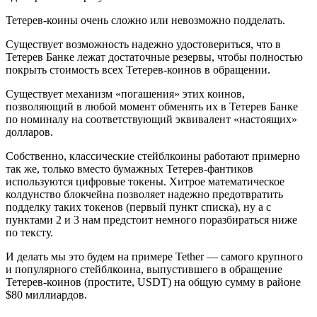
Тетерев-коины очень сложно или невозможно подделать.
Существует возможность надежно удостовериться, что в
Тетерев Банке лежат достаточные резервы, чтобы полностью
покрыть стоимость всех Тетерев-коинов в обращении.
Существует механизм «погашения» этих коинов,
позволяющий в любой момент обменять их в Тетерев Банке
по номиналу на соответствующий эквивалент «настоящих»
долларов.
Собственно, классические стейблкоины работают примерно
так же, только вместо бумажных Тетерев-фантиков
используются цифровые токены. Хитрое математическое
колдунство блокчейна позволяет надежно предотвратить
подделку таких токенов (первый пункт списка), ну а с
пунктами 2 и 3 нам предстоит немного поразбираться ниже
по тексту.
И делать мы это будем на примере Tether — самого крупного
и популярного стейблкоина, выпустившего в обращение
Тетерев-коинов (простите, USDT) на общую сумму в районе
$80 миллиардов.