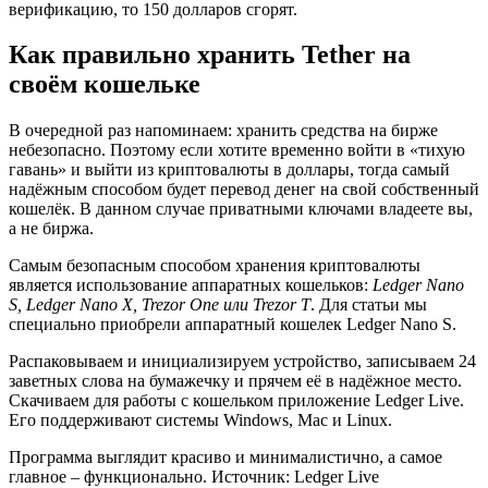
верификацию, то 150 долларов сгорят.
Как правильно хранить Tether на
своём кошельке
В очередной раз напоминаем: хранить средства на бирже
небезопасно. Поэтому если хотите временно войти в «тихую
гавань» и выйти из криптовалюты в доллары, тогда самый
надёжным способом будет перевод денег на свой собственный
кошелёк. В данном случае приватными ключами владеете вы,
а не биржа.
Самым безопасным способом хранения криптовалюты
является использование аппаратных кошельков:
Ledger Nano
S, Ledger Nano X, Trezor One или Trezor T
. Для статьи мы
специально приобрели аппаратный кошелек Ledger Nano S.
Распаковываем и инициализируем устройство, записываем 24
заветных слова на бумажечку и прячем её в надёжное место.
Скачиваем для работы с кошельком приложение Ledger Live.
Его поддерживают системы Windows, Mac и Linux.
Программа выглядит красиво и минималистично, а самое
главное – функционально. Источник: Ledger Live