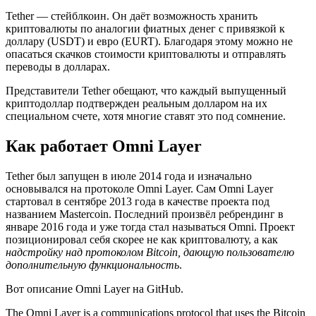
Tether — стейблкоин. Он даёт возможность хранить
криптовалюты по аналогии фиатных денег с привязкой к
доллару (USDT) и евро (EURT). Благодаря этому можно не
опасаться скачков стоимости криптовалюты и отправлять
переводы в долларах.
Представители Tether обещают, что каждый выпущенный
криптодоллар подтвержден реальным долларом на их
специальном счете, хотя многие ставят это под сомнение.
Как работает Omni Layer
Tether был запущен в июле 2014 года и изначально
основывался на протоколе Omni Layer. Сам Omni Layer
стартовал в сентябре 2013 года в качестве проекта под
названием Mastercoin. Последний произвёл ребрендинг в
январе 2016 года и уже тогда стал называться Omni. Проект
позиционировал себя скорее не как криптовалюту, а как
надстройку над протоколом Bitcoin, дающую пользователю
дополнительную функциональность
.
Вот описание Omni Layer на GitHub.
The Omni Layer is a communications protocol that uses the Bitcoin