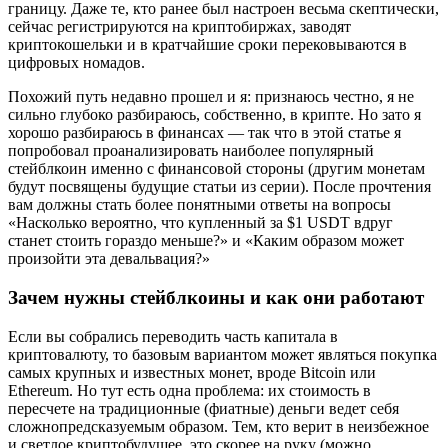
границу. Даже те, кто ранее был настроен весьма скептически,
сейчас регистрируются на криптобиржах, заводят
криптокошельки и в кратчайшие сроки перековываются в
цифровых номадов.
Похожий путь недавно прошел и я: признаюсь честно, я не
сильно глубоко разбираюсь, собственно, в крипте. Но зато я
хорошо разбираюсь в финансах — так что в этой статье я
попробовал проанализировать наиболее популярный
стейблкоин именно с финансовой стороны (другим монетам
будут посвящены будущие статьи из серии). После прочтения
вам должны стать более понятными ответы на вопросы
«Насколько вероятно, что купленный за $1 USDT вдруг
станет стоить гораздо меньше?» и «Каким образом может
произойти эта девальвация?»
Зачем нужны стейблкоины и как они работают
Если вы собрались переводить часть капитала в
криптовалюту, то базовым вариантом может являться покупка
самых крупных и известных монет, вроде Bitcoin или
Ethereum. Но тут есть одна проблема: их стоимость в
пересчете на традиционные (фиатные) деньги ведет себя
сложнопредсказуемым образом. Тем, кто верит в неизбежное
и светлое криптобудущее, это скорее на руку (можно