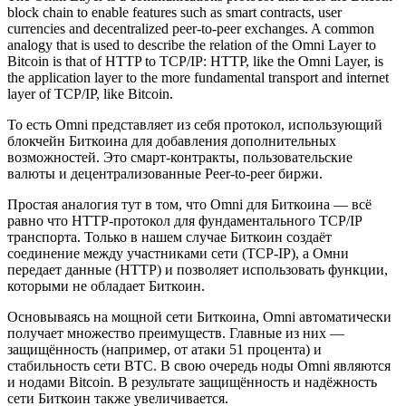
block chain to enable features such as smart contracts, user
currencies and decentralized peer-to-peer exchanges. A common
analogy that is used to describe the relation of the Omni Layer to
Bitcoin is that of HTTP to TCP/IP: HTTP, like the Omni Layer, is
the application layer to the more fundamental transport and internet
layer of TCP/IP, like Bitcoin.
То есть Omni представляет из себя протокол, использующий
блокчейн Биткоина для добавления дополнительных
возможностей. Это смарт-контракты, пользовательские
валюты и децентрализованные Peer-to-peer биржи.
Простая аналогия тут в том, что Omni для Биткоина — всё
равно что HTTP-протокол для фундаментального TCP/IP
транспорта. Только в нашем случае Биткоин создаёт
соединение между участниками сети (TCP-IP), а Омни
передает данные (HTTP) и позволяет использовать функции,
которыми не обладает Биткоин.
Основываясь на мощной сети Биткоина, Omni автоматически
получает множество преимуществ. Главные из них —
защищённость (например, от атаки 51 процента) и
стабильность сети BTC. В свою очередь ноды Omni являются
и нодами Bitcoin. В результате защищённость и надёжность
сети Биткоин также увеличивается.