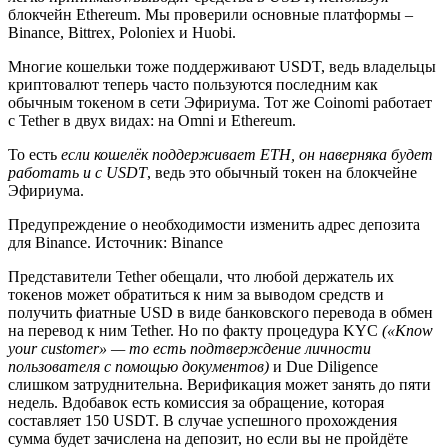
блокчейн Ethereum. Мы проверили основные платформы –
Binance, Bittrex, Poloniex и Huobi.
Многие кошельки тоже поддерживают USDT, ведь владельцы
криптовалют теперь часто пользуются последним как
обычным токеном в сети Эфириума. Тот же Coinomi работает
с Tether в двух видах: на Omni и Ethereum.
То есть
если кошелёк поддерживает ETH, он наверняка будет
работать и с USDT
, ведь это обычный токен на блокчейне
Эфириума.
Предупреждение о необходимости изменить адрес депозита
для Binance. Источник: Binance
Представители Tether обещали, что любой держатель их
токенов может обратиться к ним за выводом средств и
получить фиатные USD в виде банковского перевода в обмен
на перевод к ним Tether. Но по факту процедура KYC
(«Know
your customer» — то есть подтверждение личности
пользователя с помощью документов)
и Due Diligence
слишком затруднительна. Верификация может занять до пяти
недель. Вдобавок есть комиссия за обращение, которая
составляет 150 USDT. В случае успешного прохождения
сумма будет зачислена на депозит, но если вы не пройдёте