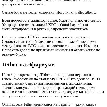
долларового эквивалента.
Самые богатые Tether-кошельки. Источник: wallet.tether.to
Если посмотреть скриншот выше, будет понятно, что свыше
90 процентов всего запаса USDT в Omni Layer были
сконцентрированы в руках 0,2 процента участников.
Использование BTC-блокчейна имеет
и свои минусы
.
Скорость транзакций здесь не высока — расчётное время
между блоками BTC ориентировочно составляет 10 минут.
Плюс есть довольно приличная комиссия и ограничение по
размеру блока.
Tether на Эфириуме
Некоторое время назад Tether анонсировали переход на
Ethereum-блокчейн по стандарту ERC20. Это сделало USDT
совместимым с децентрализованными приложениями,
значительно увеличило скорость транзакций (ведь время
блока в сети Ethereum всего 15 секунд, когда у Биткоина — 10
минут) и серьёзно снизило величину комиссий.
Omni-адреса Tether начинались на 1 или 3 — как и адреса