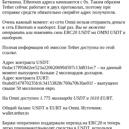
Биткоина. Ethereum адреса начинаются c 0x. Таким образом
Tether сейчас работает в двух протоколах, поэтому при
отправке средств обязательно сверяйте адрес получателя.
Очень важный момент: из сети Omni нельзя отправить деньги
в сеть Ethereum и наоборот. Ещё раз. Вы
не можете
отправить или поменять свои ERC20 USDT на OMNI USDT и
наоборот
.
Полная информация об эмиссии Tether доступна по этой
ссылке.
Адрес контракта USDT:
0xdac17f958d2ee523a2206206994597c13d831ec7 – на данный
момент выпущено больше 2 миллиардов долларов.
Адрес контракта EURT:
0xabdf147870235fcfc34153828c769a70b3fae01f – выпущено
свыше 50 миллионов евро.
На Omni доступно
1.775 миллиарда USDT и 1610 EURT
.
Общий баланс USDT и EURT на Omni. Источник:
wallet.tether.to
Биржи оперативно поддержали переход на ERC20 и теперь
легко принимают/выводят средства в USDT, используя