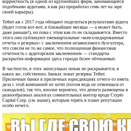
корректность (в одной из крупнейших фирм, занимающейся
подобными аудитами, я как раз проработал семь лет на заре
своей карьеры).
Tether аж с 2017 года обещают поделиться результатами аудита
(будет готов вот-вот, в ближайшие месяцы — а может быть,
даже раньше!), но пока с этим как-то не складывается. Вместо
этого они публикуют ежеквартальные «консолидированные
отчеты о резервах» с заключением независимого бухгалтера,
что совсем не то же самое, что полноценная финансовая
отчетность с аудиторским заключением — стандарты
раскрытия информации здесь гораздо более обтекаемые.
В частности, в этих записульках никак не раскрывается, в
каких же, собственно, банках лежат резервы Tether.
Приличные банки в приличных юрисдикциях отчего-то иметь
дела с этой компанией не хотят (потом ведь не отмоешься от
скандалов), так что, вполне вероятно, что деньги размещены в
разнообразных аналогах сомнительных контор вроде Crypto
Capital Corp. (см. выше), которым терять в плане репутации
особо нечего.