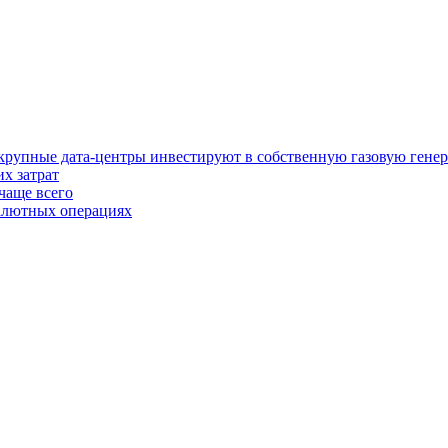
у крупные дата-центры инвестируют в собственную газовую гене
х затрат
чаще всего
валютных операциях