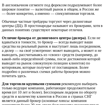
В англоязычном сегменте под форексом подразумевают более
широкое понятие — валютный рынок в общем, в России же
— более конкретно, а именно — спекулятивная торговля.
Обычные частные трейдеры торгуют через дилинговые
центры (ДЦ). В простонародье называют их брокерами, хотя в
данных понятиях существуют некоторые отличия.
Отличие брокера от дилингового центра (дилера)
. Если не
вдаваться в тонкости, то брокер — всегда выводит ваши
средства на реальный рынок и выступает лишь посредником,
а дилер — на своё усмотрение: может выводить, а может и не
выводить, рассчитываясь из «своих» средств (например, до
какой-либо определённой суммы, после достижения которой
выводит на рынок совокупную позицию клиентов) по
котировкам, которые получает от поставщиков. Более
подробно о различных схемах работы брокеров можно
почитать здесь.
Для торговли крупными суммами
рекомендую выбирать
только ведущие компании, работающие продолжительное
время (от 10 лет и более). Бесспорным лидером по обороту
средств и количеству клиентов в России и странах СНГ
является данный брокер (
основные плюсы
: компания
существует более 20 лет, среди большинства русскоязычных