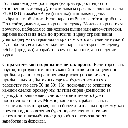
Если мы ожидаем рост пары (например, рост евро по
отношению к доллару), то открываем график валютной пары
EURUSD и жмём «Buy» (покупка), открывая сделку
выбранным объёмом. Если пара растёт, то растёт и прибыль.
По необходимости, — закрываем сделку. Можно закрываться
вручную, наблюдая за движением рынка или автоматически,
заранее выставив цель по прибыли и цену ограничения
убытка (держать терминал открытым в этом случае не нужно).
И, наоборот, если ждём падения пары, то открываем сделку
«Sell» (продажа) и зарабатываем не на росте, а на падении
курса.
С практической стороны всё не так просто
. Если торговать
наугад, то результативность вашей торговли (при целях по
прибыли равных ограничениям рисков) по количеству
прибыльных и убыточных сделок будет стремиться к
равенству (то есть 50 на 50). Но, поскольку за открытие
каждой сделки брокеру мы платим спред (комиссию за
сделку), то ваш баланс счёта, соответственно, будет
постепенно «таять». Можно, конечно, зарабатывать на
везении какое-то время, но на более длительных промежутках
времени одного везения будет недостаточно и теория
вероятности возьмёт своё (подробно о возможностях
заработка на форексе).