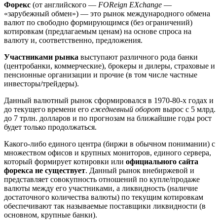
Форекс
(от английского —
FOReign EXchange
—
«зарубежный обмен») — это рынок международного обмена
валют по свободно формирующимся (без ограничений)
котировкам (предлагаемым ценам) на основе спроса на
валюту и, соответственно, предложения.
Участниками рынка
выступают различного рода банки
(центробанки, коммерческие), брокеры и дилеры, страховые и
пенсионные организации и прочие (в том числе частные
инвесторы/трейдеры).
Данный валютный рынок сформировался в 1970-80-х годах и
до текущего времени его
ежедневный оборот
вырос с 5 млрд.
до 7 трлн. долларов и по прогнозам на ближайшие годы рост
будет только продолжаться.
Какого-либо единого центра (биржи в обычном понимании) с
множеством офисов и крупных мониторов, единого сервера,
который формирует котировки или
официального сайта
форекса не существует
. Данный рынок внебиржевой и
представляет совокупность отношений по купле/продаже
валюты между его участниками, а ликвидность (наличие
достаточного количества валюты) по текущим котировкам
обеспечивают так называемые поставщики ликвидности (в
основном, крупные банки).