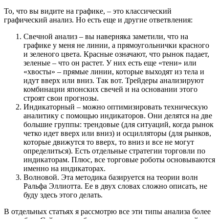
То, что вы видите на графике, – это классический
графический анализ. Но есть еще и другие ответвления:
Свечной анализ – вы наверняка заметили, что на
графике у меня не линии, а прямоугольнички красного
и зеленого цвета. Красные означают, что рынок падает,
зеленые – что он растет. У них есть еще «тени» или
«хвосты» – прямые линии, которые выходят из тела и
идут вверх или вниз. Так вот. Трейдеры анализируют
комбинации японских свечей и на основании этого
строят свои прогнозы.
Индикаторный – можно оптимизировать техническую
аналитику с помощью индикаторов. Они делятся на две
большие группы: трендовые (для ситуаций, когда рынок
четко идет вверх или вниз) и осцилляторы (для рынков,
которые движутся то вверх, то вниз и все не могут
определиться). Есть отдельные стратегии торговли по
индикаторам. Плюс, все торговые роботы основываются
именно на индикаторах.
Волновой. Эта методика базируется на теории волн
Ральфа Эллиотта. Ее в двух словах сложно описать, не
буду здесь этого делать.
В отдельных статьях я рассмотрю все эти типы анализа более